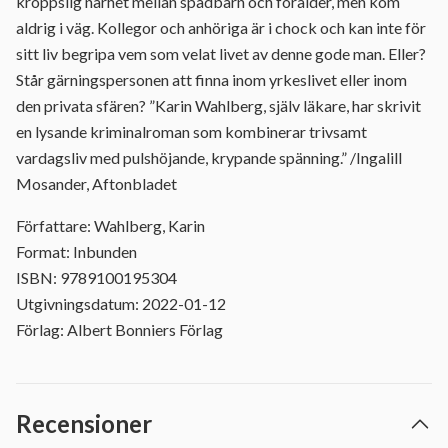
kroppslig närhet mellan spädbarn och förälder, men kom
aldrig i väg. Kollegor och anhöriga är i chock och kan inte för
sitt liv begripa vem som velat livet av denne gode man. Eller?
Står gärningspersonen att finna inom yrkeslivet eller inom
den privata sfären? ”Karin Wahlberg, själv läkare, har skrivit
en lysande kriminalroman som kombinerar trivsamt
vardagsliv med pulshöjande, krypande spänning.” /Ingalill
Mosander, Aftonbladet
Författare: Wahlberg, Karin
Format: Inbunden
ISBN: 9789100195304
Utgivningsdatum: 2022-01-12
Förlag: Albert Bonniers Förlag
Recensioner