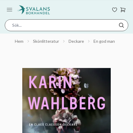
Hem
Skönlitteratur
Deckare
En god man