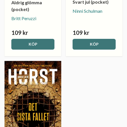
Svart jul (pocket)
Aldrig glömma
(pocket)
Ninni Schulman
Britt Peruzzi
109 kr
109 kr
KÖP
KÖP