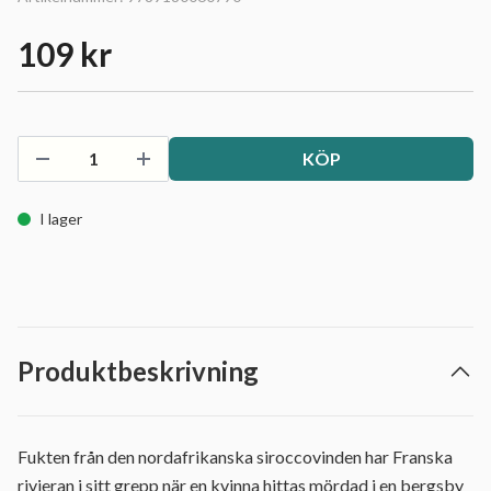
109 kr
KÖP
I lager
Produktbeskrivning
Fukten från den nordafrikanska siroccovinden har Franska
rivieran i sitt grepp när en kvinna hittas mördad i en bergsby