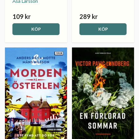
Åsa Larsson
109 kr
289 kr
KÖP
KÖP