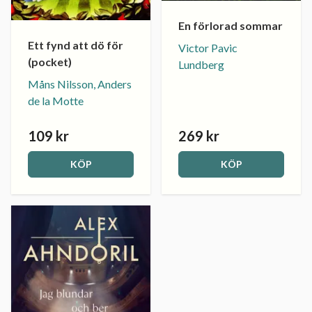
En förlorad sommar
Ett fynd att dö för
Victor Pavic
(pocket)
Lundberg
Måns Nilsson, Anders
de la Motte
109 kr
269 kr
KÖP
KÖP