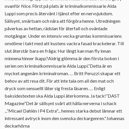
ovanför Nice. Först på plats är kriminalkommissarie Alda
Luppi som precis återvänt i tjänst efter en nervsjukdom.
Sällsynt, smärtsam och nära att förgöra henne. Utredningen
påverkas av hettan, rädslan för återfall och oväntade
motgångar. Under en intensiv vecka grumlas kommissariens
omdöme i takt med att kustens vackra fasad krackelerar. Till
slut återstår bara en fråga: Hur långt kan man fly innan
minnena hinner ikapp?Aldrig glömma är den första boken i
serien om kriminalkommissarie Alda Luppi.”Detta är en
mycket angenäm kriminalroman. … Britt Peruzzi skapar ett
behov av att resa dit. För att inte tala om all den mat och
dryck som sensuellt låter sig fresta läsaren. … Enligt
baksidestexten ska Alda Luppi återkomma. Ja tack!”DAST
Magazine”Det är sällsynt svårt att hålla nerverna i schack
...”Micael Dahlén i P4 Extra"... hennes starka debut lämnar ett
intressant avtryck inom den svenska deckargenren."Johannas
deckarhörna