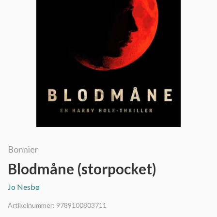
Bonnier
Blodmåne (storpocket)
Jo Nesbø
Artikelnummer:
9789100803711