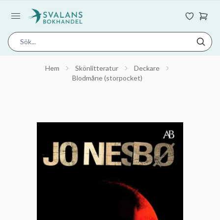
Hem
Skönlitteratur
Deckare
Blodmåne (storpocket)