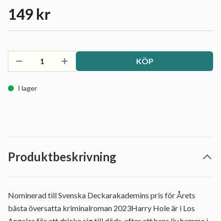
149 kr
KÖP
I lager
Produktbeskrivning
Nominerad till Svenska Deckarakademins pris för Årets
bästa översatta kriminalroman 2023Harry Hole är i Los
Angeles för att dricka sig till döds, efter att hans liv hemma i