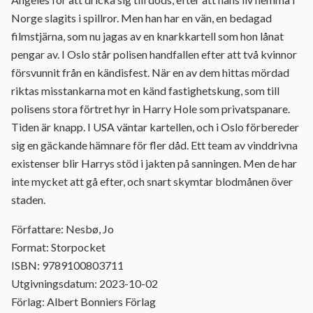
Norge slagits i spillror. Men han har en vän, en bedagad
filmstjärna, som nu jagas av en knarkkartell som hon lånat
pengar av. I Oslo står polisen handfallen efter att två kvinnor
försvunnit från en kändisfest. När en av dem hittas mördad
riktas misstankarna mot en känd fastighetskung, som till
polisens stora förtret hyr in Harry Hole som privatspanare.
Tiden är knapp. I USA väntar kartellen, och i Oslo förbereder
sig en gäckande hämnare för fler dåd. Ett team av vinddrivna
existenser blir Harrys stöd i jakten på sanningen. Men de har
inte mycket att gå efter, och snart skymtar blodmånen över
staden.
Författare: Nesbø, Jo
Format: Storpocket
ISBN: 9789100803711
Utgivningsdatum: 2023-10-02
Förlag: Albert Bonniers Förlag