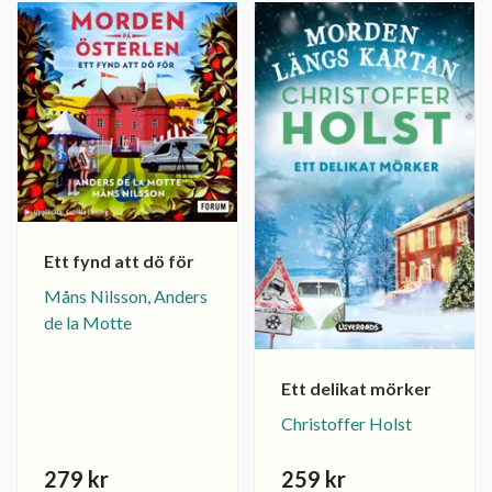
Ett fynd att dö för
Måns Nilsson, Anders
de la Motte
Ett delikat mörker
Christoffer Holst
279 kr
259 kr