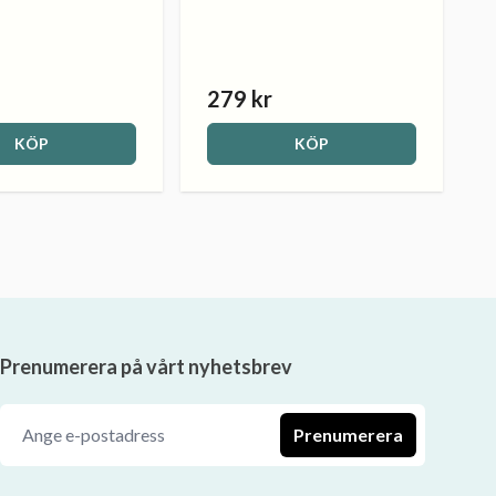
279 kr
KÖP
KÖP
Prenumerera på vårt nyhetsbrev
Prenumerera