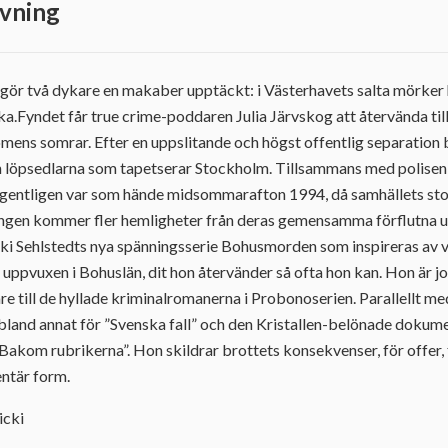
vning
gör två dykare en makaber upptäckt: i Västerhavets salta mörker 
ka.Fyndet får true crime-poddaren Julia Järvskog att återvända ti
ens somrar. Efter en uppslitande och högst offentlig separation bli
ån löpsedlarna som tapetserar Stockholm. Tillsammans med polisen
 egentligen var som hände midsommarafton 1994, då samhällets sto
ingen kommer fler hemligheter från deras gemensamma förflutna up
icki Sehlstedts nya spänningsserie Bohusmorden som inspireras av v
 uppvuxen i Bohuslän, dit hon återvänder så ofta hon kan. Hon är jo
re till de hyllade kriminalromanerna i Probonoserien. Parallellt m
bland annat för ”Svenska fall” och den Kristallen-belönade dokum
akom rubrikerna”. Hon skildrar brottets konsekvenser, för offer, 
ntär form.
icki