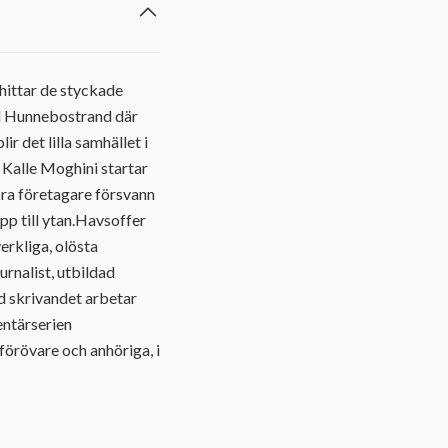
hittar de styckade
ll Hunnebostrand där
r det lilla samhället i
 Kalle Moghini startar
ra företagare försvann
p till ytan.Havsoffer
erkliga, olösta
urnalist, utbildad
ed skrivandet arbetar
entärserien
förövare och anhöriga, i