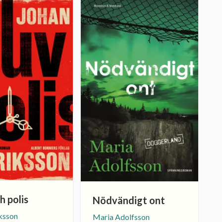
h polis
Nödvändigt ont
ksson
Maria Adolfsson