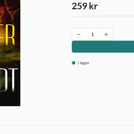
259 kr
I lager