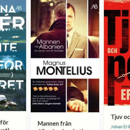
Tjuv oc
 för
Mannen från
Johan Eri