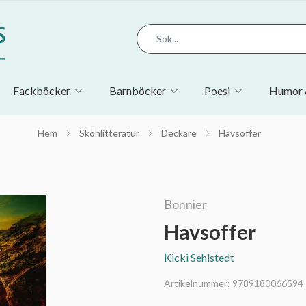
Fackböcker
Barnböcker
Poesi
Humor 
Hem
Skönlitteratur
Deckare
Havsoffer
Bonnier
Havsoffer
Kicki Sehlstedt
Artikelnummer:
9789180066594