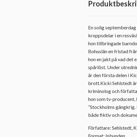
Produktbeskri
En solig septemberdag 
kroppsdelar i en resväs
hon tillbringade barndom
Bohuslän en fristad fr
hon en jakt på vad det
spårlöst. Under utredn
är den första delen i K
brott.Kicki Sehlstedt är
kriminolog och författa
hon som tv-producent, 
”Stockholms gängkrig. B
både fiktiv och dokume
Författare: Sehlstedt, K
Format: Inbunden