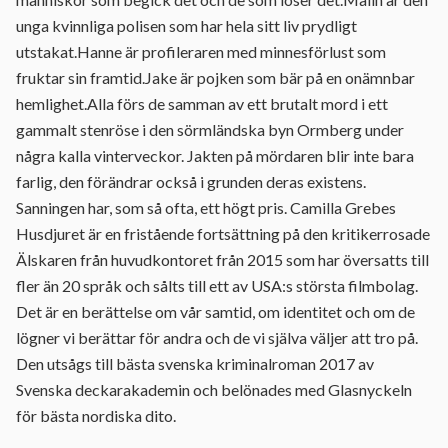
unga kvinnliga polisen som har hela sitt liv prydligt
utstakat.Hanne är profileraren med minnesförlust som
fruktar sin framtid.Jake är pojken som bär på en onämnbar
hemlighet.Alla förs de samman av ett brutalt mord i ett
gammalt stenröse i den sörmländska byn Ormberg under
några kalla vinterveckor. Jakten på mördaren blir inte bara
farlig, den förändrar också i grunden deras existens.
Sanningen har, som så ofta, ett högt pris. Camilla Grebes
Husdjuret är en fristående fortsättning på den kritikerrosade
Älskaren från huvudkontoret från 2015 som har översatts till
fler än 20 språk och sålts till ett av USA:s största filmbolag.
Det är en berättelse om vår samtid, om identitet och om de
lögner vi berättar för andra och de vi själva väljer att tro på.
Den utsågs till bästa svenska kriminalroman 2017 av
Svenska deckarakademin och belönades med Glasnyckeln
för bästa nordiska dito.