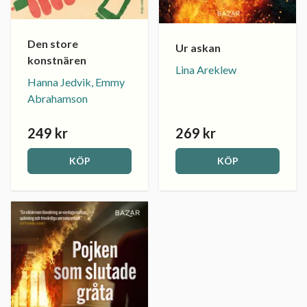
Den store
Ur askan
konstnären
Lina Areklew
Hanna Jedvik, Emmy
Abrahamson
249 kr
269 kr
KÖP
KÖP