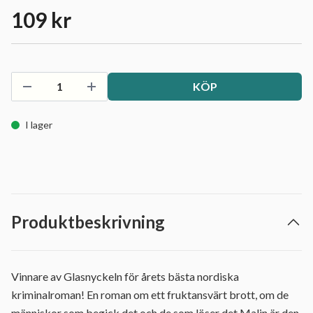
109 kr
KÖP
I lager
Produktbeskrivning
Vinnare av Glasnyckeln för årets bästa nordiska
kriminalroman! En roman om ett fruktansvärt brott, om de
människor som begick det och de som löser det.Malin är den