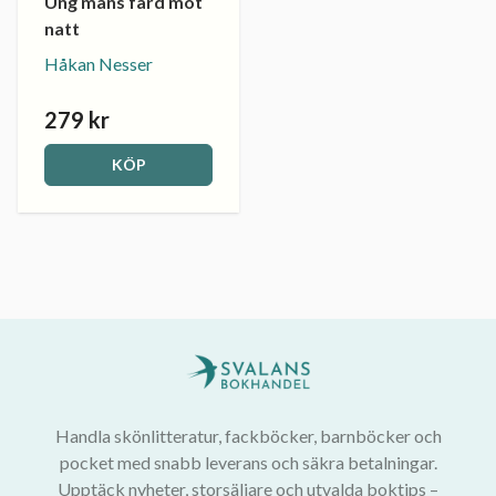
Ung mans färd mot
natt
Håkan Nesser
279 kr
KÖP
Handla skönlitteratur, fackböcker, barnböcker och
pocket med snabb leverans och säkra betalningar.
Upptäck nyheter, storsäljare och utvalda boktips –