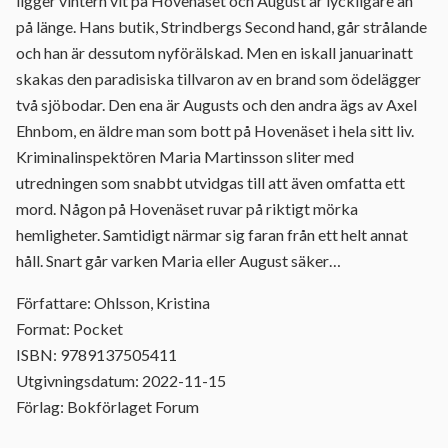
ligger vintern vit på Hovenäset och August är lyckligare än
på länge. Hans butik, Strindbergs Second hand, går strålande
och han är dessutom nyförälskad. Men en iskall januarinatt
skakas den paradisiska tillvaron av en brand som ödelägger
två sjöbodar. Den ena är Augusts och den andra ägs av Axel
Ehnbom, en äldre man som bott på Hovenäset i hela sitt liv.
Kriminalinspektören Maria Martinsson sliter med
utredningen som snabbt utvidgas till att även omfatta ett
mord. Någon på Hovenäset ruvar på riktigt mörka
hemligheter. Samtidigt närmar sig faran från ett helt annat
håll. Snart går varken Maria eller August säker…
Författare: Ohlsson, Kristina
Format: Pocket
ISBN: 9789137505411
Utgivningsdatum: 2022-11-15
Förlag: Bokförlaget Forum