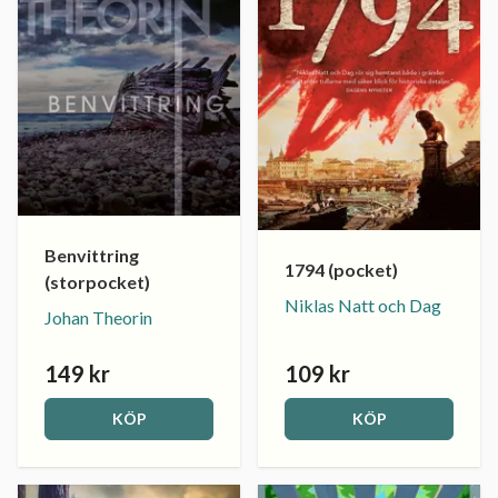
Benvittring
1794 (pocket)
(storpocket)
Niklas Natt och Dag
Johan Theorin
149 kr
109 kr
KÖP
KÖP