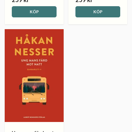
KÖP
KÖP