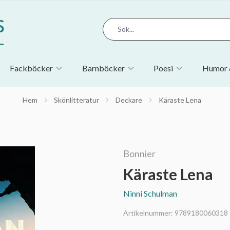
Fackböcker
Barnböcker
Poesi
Humor 
Hem
Skönlitteratur
Deckare
Käraste Lena
Bonnier
Käraste Lena
Ninni Schulman
Artikelnummer:
9789180060318