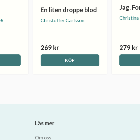
Jag, Fo
En liten droppe blod
Christina
te
Christoffer Carlsson
269 kr
279 kr
KÖP
Läs mer
Om oss