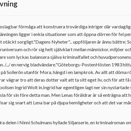
vning
oslagbar förmåga att konstruera trovärdiga intriger där vardaglig
pänningen ligger i enkla situationer som att öppna dörren för fel pers
et otäckt sorgligt."Dagens Nyheter"... uppföljaren är ännu bättre; S
runiversum och rör sig helt självklart mellan människor, miljöer 
are som lyckas balansera själva kriminalfallet och huvudpersonens 
inan. /.../ en nervig bladvändare."Göteborgs-PostenHösten 1983 hitt
 på Sollerön utanför Mora, hängd i en lampkrok. Av allt att döma rö
r vägrar tro att deras dotter valt att ta sitt eget liv, och för att f
polisen Ingrid Wolt in.Ingrid har egentligen lagt ner sin nystartad
sla för sin före detta man. Men Lenas föräldrar är så enträgna att h
t visar sig snart att Lena bar på djupa hemligheter och att det var 
ra delen i Ninni Schulmans hyllade Siljanserie, en kriminalroman o