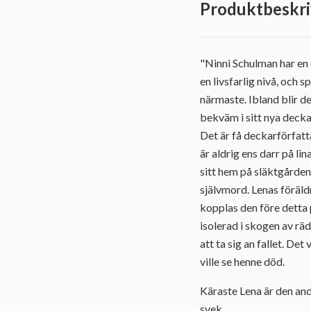
Produktbeskri
"Ninni Schulman har en 
en livsfarlig nivå, och s
närmaste. Ibland blir d
bekväm i sitt nya decka
Det är få deckarförfatt
är aldrig ens darr på l
sitt hem på släktgården
självmord. Lenas föräldra
kopplas den före detta 
isolerad i skogen av räd
att ta sig an fallet. De
ville se henne död.
Käraste Lena är den and
svek.