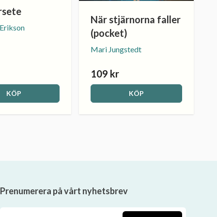
rsete
När stjärnorna faller
 Erikson
(pocket)
Mari Jungstedt
109 kr
KÖP
KÖP
Prenumerera på vårt nyhetsbrev