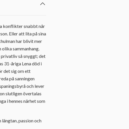
a konflikter snabbt når
on. Eller att lita på sina
chulman har blivit mer
och olika sammanhang.
privatliv så snyggt; det
as 31-åriga Lena död i
r det sig om ett
å reda på sanningen
e spaningsbyrå och lever
on slutligen övertalas
många i hennes närhet som
m längtan, passion och