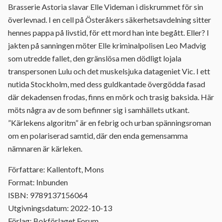
Brasserie Astoria slavar Elle Videman i diskrummet för sin
överlevnad. I en cell på Österåkers säkerhetsavdelning sitter
hennes pappa på livstid, för ett mord han inte begått. Eller? I
jakten på sanningen möter Elle kriminalpolisen Leo Madvig
som utredde fallet, den gränslösa men dödligt lojala
transpersonen Lulu och det muskelsjuka datageniet Vic. I ett
nutida Stockholm, med dess guldkantade övergödda fasad
där dekadensen frodas, finns en mörk och trasig baksida. Här
möts några av de som befinner sig i samhällets utkant.
”Kärlekens algoritm” är en febrig och urban spänningsroman
om en polariserad samtid, där den enda gemensamma
nämnaren är kärleken.
Författare: Kallentoft, Mons
Format: Inbunden
ISBN: 9789137156064
Utgivningsdatum: 2022-10-13
Förlag: Bokförlaget Forum