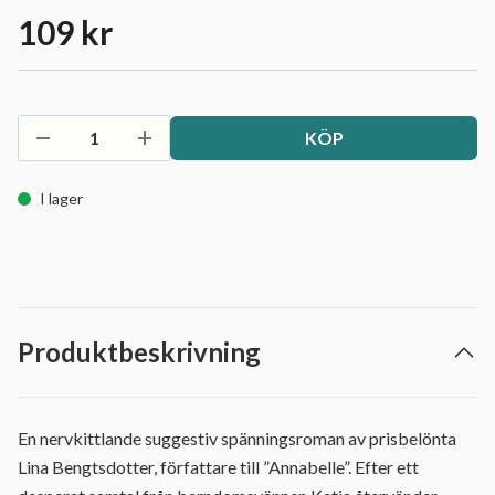
109 kr
KÖP
I lager
Produktbeskrivning
En nervkittlande suggestiv spänningsroman av prisbelönta
Lina Bengtsdotter, författare till ”Annabelle”. Efter ett