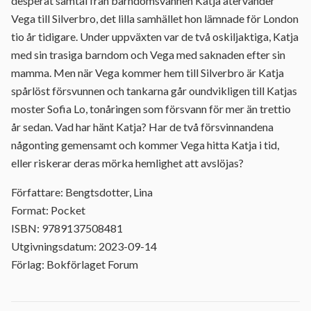
desperat samtal från barndomsvännen Katja återvänder
Vega till Silverbro, det lilla samhället hon lämnade för London
tio år tidigare. Under uppväxten var de två oskiljaktiga, Katja
med sin trasiga barndom och Vega med saknaden efter sin
mamma. Men när Vega kommer hem till Silverbro är Katja
spårlöst försvunnen och tankarna går oundvikligen till Katjas
moster Sofia Lo, tonåringen som försvann för mer än trettio
år sedan. Vad har hänt Katja? Har de två försvinnandena
någonting gemensamt och kommer Vega hitta Katja i tid,
eller riskerar deras mörka hemlighet att avslöjas?
Författare: Bengtsdotter, Lina
Format: Pocket
ISBN: 9789137508481
Utgivningsdatum: 2023-09-14
Förlag: Bokförlaget Forum