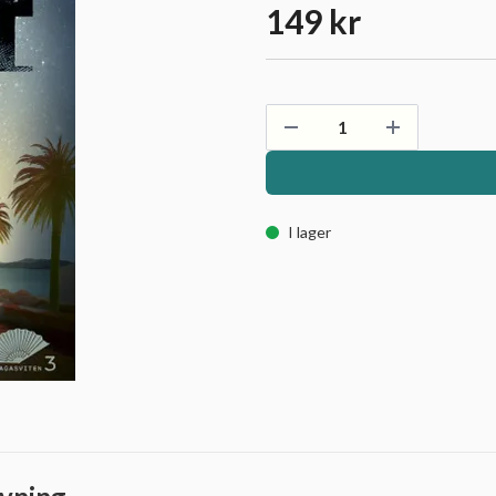
149 kr
I lager