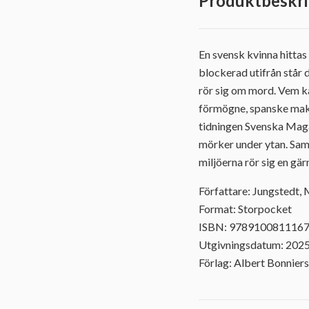
Produktbeskri
En svensk kvinna hittas 
blockerad utifrån står 
rör sig om mord. Vem ka
förmögne, spanske make
tidningen Svenska Magas
mörker under ytan. Sam
miljöerna rör sig en gär
Författare: Jungstedt, 
Format: Storpocket
ISBN: 978910081116
Utgivningsdatum: 202
Förlag: Albert Bonniers