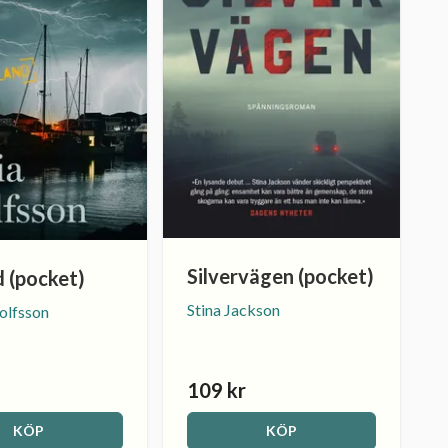
Silvervägen (pocket)
d (pocket)
Stina Jackson
olfsson
109 kr
KÖP
KÖP