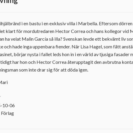
vning
ihjälbränd i en bastu i en exklusiv villa i Marbella. Eftersom dörren 
det klart för mordutredaren Hector Correa och hans kollegor vid 
n ha velat Malin García så illa? Svenskan levde ett bekvämt liv som
 och hade inga uppenbara fiender. När Lisa Hagel, som fått anstä
inet, börjar nysta i fallet leds hon in i en värld av tjusiga fasad
tidigt har hon och Hector Correa återupptagit den avbrutna konta
ningsman som inte drar sig för att döda igen.
Mari
7
5-10-06
 Förlag