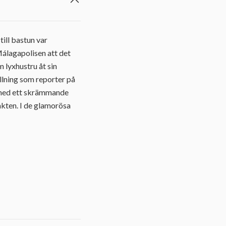
till bastun var
Málagapolisen att det
 lyxhustru åt sin
llning som reporter på
er med ett skrämmande
kten. I de glamorösa