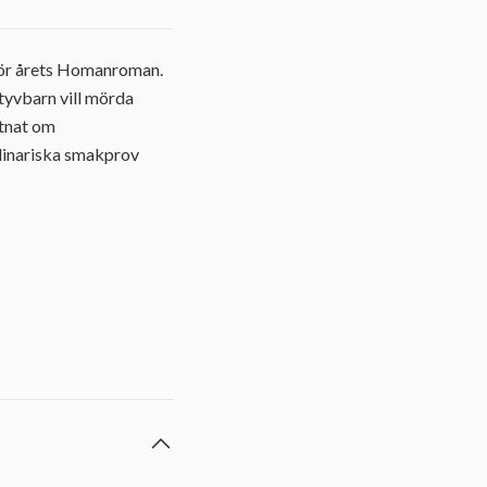
för årets Homanroman.
styvbarn vill mörda
ttnat om
kulinariska smakprov