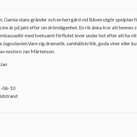
, Gamla stans gränder och en herrgård vid Båven utgör spelplan 
ine är på jakt efter sin drömlägenhet. En rik änka tror att hennes 
mbassadör med tveksamt förflutet lever under hot efter att ha vi
na Jugoslavien.Vare sig dramatik, samhällskritik, goda viner eller 
 av nestorn Jan Mårtenson.
 Jan
6
1-06-10
idstrand