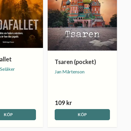
allet
Tsaren (pocket)
 Selåker
Jan Mårtenson
109 kr
KÖP
KÖP