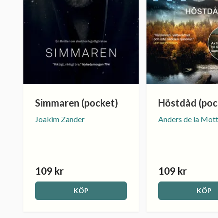
Simmaren (pocket)
Höstdåd (poc
Joakim Zander
Anders de la Mot
109 kr
109 kr
KÖP
KÖP