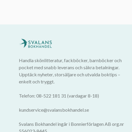
Handla skönlitteratur, fackböcker, barnböcker och
pocket med snabb leverans och säkra betalningar.
Upptäck nyheter, storsäljare och utvalda boktips –
enkelt och tryggt.
Telefon: 08-522 181 31 (vardagar 8-18)
kundservice@svalansbokhandel.se
Svalans Bokhandel ingår i Bonnierförlagen AB org.nr
556023-8445