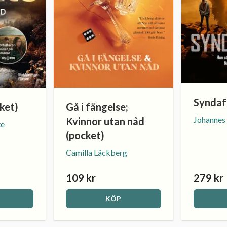
Syndaf
ket)
Gå i fängelse;
Johannes
Kvinnor utan nåd
te
(pocket)
Camilla Läckberg
109 kr
279 kr
KÖP