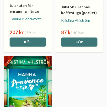
Julakuten för
Julstök i Hannas
ensamma hjärtan
kaffestuga (pocket)
Callum Bloodworth
Kristina Ahlström
207 kr
87 kr
259 kr
109 kr
KÖP
KÖP