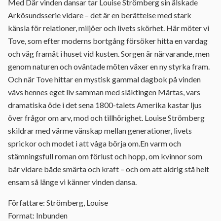
Med Där vinden dansar tar Louise Strömberg sin älskade
Arkösundsserie vidare – det är en berättelse med stark
känsla för relationer, miljöer och livets skörhet. Här möter vi
Tove, som efter moderns bortgång försöker hitta en vardag
och väg framåt i huset vid kusten. Sorgen är närvarande, men
genom naturen och oväntade möten växer en ny styrka fram.
Och när Tove hittar en mystisk gammal dagbok på vinden
vävs hennes eget liv samman med släktingen Märtas, vars
dramatiska öde i det sena 1800-talets Amerika kastar ljus
över frågor om arv, mod och tillhörighet. Louise Strömberg
skildrar med värme vänskap mellan generationer, livets
sprickor och modet i att våga börja om.En varm och
stämningsfull roman om förlust och hopp, om kvinnor som
bär vidare både smärta och kraft – och om att aldrig stå helt
ensam så länge vi känner vinden dansa.
Författare: Strömberg, Louise
Format: Inbunden