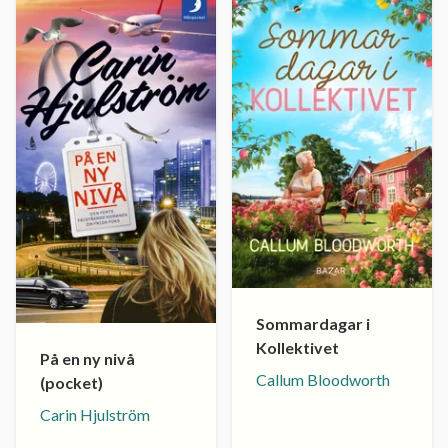
Sommardagar i
Kollektivet
På en ny nivå
Callum Bloodworth
(pocket)
Carin Hjulström