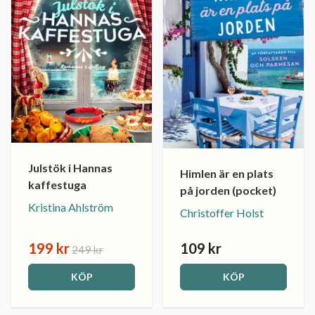
Julstök i Hannas
Himlen är en plats
kaffestuga
på jorden (pocket)
Kristina Ahlström
Christoffer Holst
199 kr
109 kr
249 kr
KÖP
KÖP