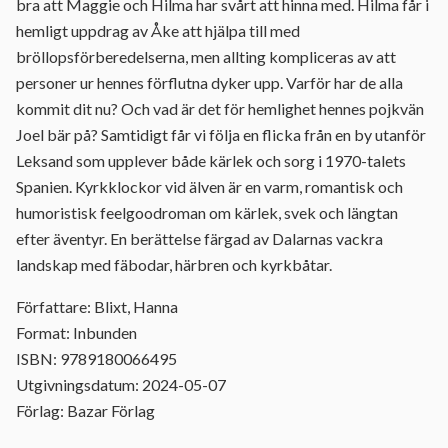
bra att Maggie och Hilma har svårt att hinna med. Hilma får i
hemligt uppdrag av Åke att hjälpa till med
bröllopsförberedelserna, men allting kompliceras av att
personer ur hennes förflutna dyker upp. Varför har de alla
kommit dit nu? Och vad är det för hemlighet hennes pojkvän
Joel bär på? Samtidigt får vi följa en flicka från en by utanför
Leksand som upplever både kärlek och sorg i 1970-talets
Spanien. Kyrkklockor vid älven är en varm, romantisk och
humoristisk feelgoodroman om kärlek, svek och längtan
efter äventyr. En berättelse färgad av Dalarnas vackra
landskap med fäbodar, härbren och kyrkbåtar.
Författare: Blixt, Hanna
Format: Inbunden
ISBN: 9789180066495
Utgivningsdatum: 2024-05-07
Förlag: Bazar Förlag