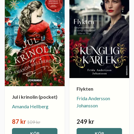
Flykten
Jul i krinolin (pocket)
Frida Andersson
Johansson
Amanda Hellberg
87 kr
249 kr
109 kr
KÖP
KÖP