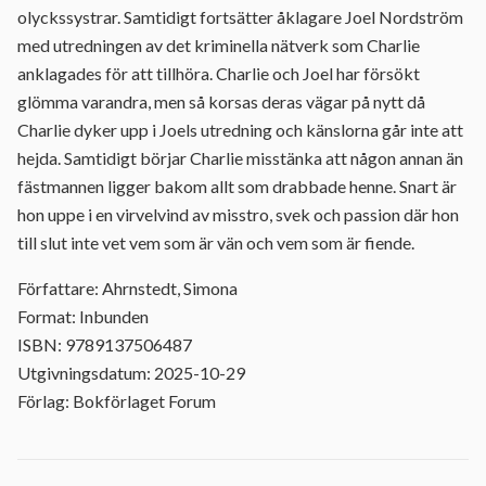
olyckssystrar. Samtidigt fortsätter åklagare Joel Nordström
med utredningen av det kriminella nätverk som Charlie
anklagades för att tillhöra. Charlie och Joel har försökt
glömma varandra, men så korsas deras vägar på nytt då
Charlie dyker upp i Joels utredning och känslorna går inte att
hejda. Samtidigt börjar Charlie misstänka att någon annan än
fästmannen ligger bakom allt som drabbade henne. Snart är
hon uppe i en virvelvind av misstro, svek och passion där hon
till slut inte vet vem som är vän och vem som är fiende.
Författare: Ahrnstedt, Simona
Format: Inbunden
ISBN: 9789137506487
Utgivningsdatum: 2025-10-29
Förlag: Bokförlaget Forum