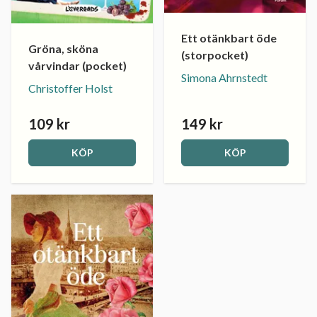
Ett otänkbart öde
Gröna, sköna
(storpocket)
vårvindar (pocket)
Simona Ahrnstedt
Christoffer Holst
109 kr
149 kr
KÖP
KÖP