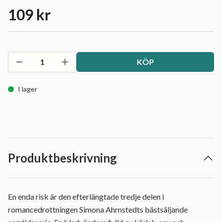
109 kr
KÖP
I lager
Produktbeskrivning
En enda risk är den efterlängtade tredje delen i
romancedrottningen Simona Ahrnstedts bästsäljande