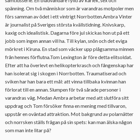
samtidsserie. En bladvändare fylld av kärlek, sex och
spänning. Om två människor som är varandras motpoler men
förs samman av ödet i ett vintrigt Norrbotten.Ambra Vinter
är journalist på Sveriges största kvällstidning. Knivskarp,
kaxig och idealistisk. Dagarna före jul skickas hon ut på ett
jobb som ingen annan vill ha. Till kylan, snön och det eviga
mörkret i Kiruna. En stad som väcker upp plågsamma minnen
från hennes förflutna.Tom Lexington är före detta elitsoldat.
Efter att ha överlevt en helikopterkrasch och fångenskap har
han isolerat sig i skogen i Norrbotten. Traumatiserad och
sviken har han bara ett mål: att vinna tillbaka kvinnan han
förlorat till en annan. Slumpen för två sårade personer i
varandras väg. Medan Ambra arbetar med att slutföra sitt
uppdrag och Tom försöker finna en mening med tillvaron,
uppstår en oväntad attraktion. Mot bakgrund av polarnätter
och norrsken ställs frågan på sin spets: kan man älska någon
som man inte litar på?