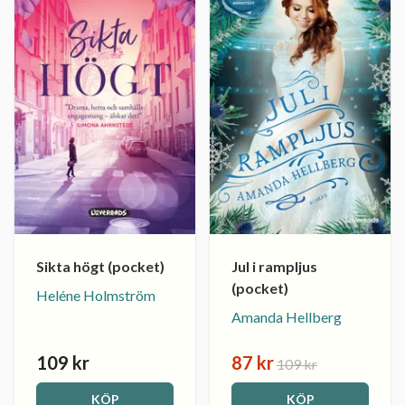
Sikta högt (pocket)
Jul i rampljus
(pocket)
Heléne Holmström
Amanda Hellberg
109 kr
87 kr
109 kr
KÖP
KÖP