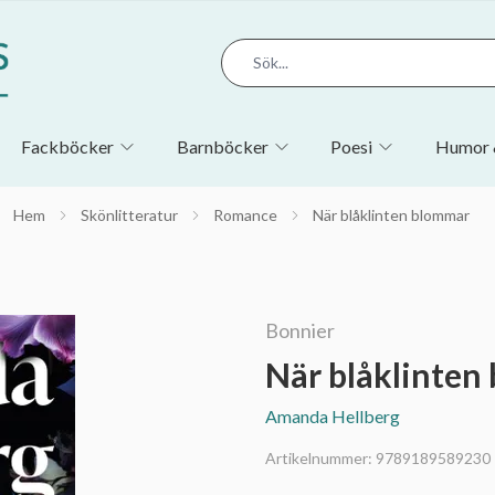
Fackböcker
Barnböcker
Poesi
Humor 
Hem
Skönlitteratur
Romance
När blåklinten blommar
Bonnier
När blåklinten
Amanda Hellberg
Artikelnummer:
9789189589230