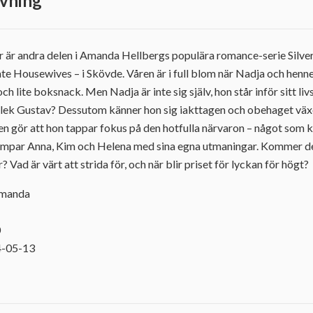
vning
 är andra delen i Amanda Hellbergs populära romance-serie Silver
e Housewives – i Skövde. Våren är i full blom när Nadja och henn
och lite boksnack. Men Nadja är inte sig själv, hon står inför sitt li
rlek Gustav? Dessutom känner hon sig iakttagen och obehaget växer.
en gör att hon tappar fokus på den hotfulla närvaron – något som
kämpar Anna, Kim och Helena med sina egna utmaningar. Kommer d
? Vad är värt att strida för, och när blir priset för lyckan för högt?
Amanda
0
4-05-13