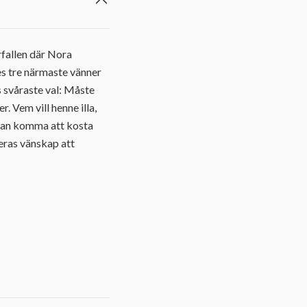
fallen där Nora
es tre närmaste vänner
vs svåraste val: Måste
 Vem vill henne illa,
 kan komma att kosta
eras vänskap att