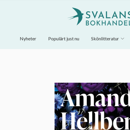
Nyheter
Populärt just nu
Skönlitteratur