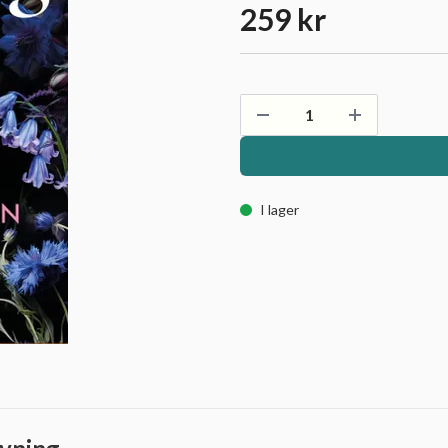
259 kr
I lager