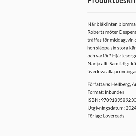
Produktbeskri
När blåklinten blommar
Roberts möter Desperat
träffas för middag, vin 
hon släppa sin stora kä
och varför? Hjärtesorg
Nadja allt. Samtidigt 
överleva alla prövningar
Författare: Hellberg, 
Format: Inbunden
ISBN: 978918958923
Utgivningsdatum: 202
Förlag: Lovereads