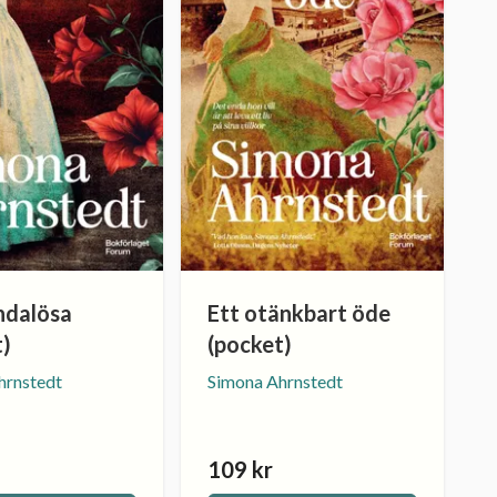
ndalösa
Ett otänkbart öde
t)
(pocket)
hrnstedt
Simona Ahrnstedt
109 kr