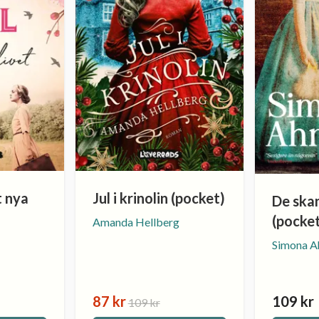
t nya
Jul i krinolin (pocket)
De ska
(pocke
Amanda Hellberg
Simona A
87 kr
109 kr
109 kr