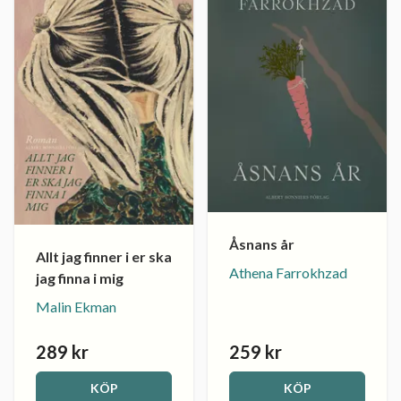
Åsnans år
Allt jag finner i er ska
Athena Farrokhzad
jag finna i mig
Malin Ekman
289 kr
259 kr
KÖP
KÖP