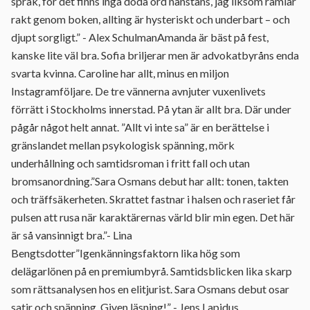
språk, för det finns inga döda ord nånstans, jag liksom ramlar
rakt genom boken, allting är hysteriskt och underbart – och
djupt sorgligt.” - Alex SchulmanAmanda är bäst på fest,
kanske lite väl bra. Sofia briljerar men är advokatbyråns enda
svarta kvinna. Caroline har allt, minus en miljon
Instagramföljare. De tre vännerna avnjuter vuxenlivets
förrätt i Stockholms innerstad. På ytan är allt bra. Där under
pågår något helt annat. ”Allt vi inte sa” är en berättelse i
gränslandet mellan psykologisk spänning, mörk
underhållning och samtidsroman i fritt fall och utan
bromsanordning.”Sara Osmans debut har allt: tonen, takten
och träffsäkerheten. Skrattet fastnar i halsen och raseriet får
pulsen att rusa när karaktärernas värld blir min egen. Det här
är så vansinnigt bra.”- Lina
Bengtsdotter”Igenkänningsfaktorn lika hög som
delägarlönen på en premiumbyrå. Samtidsblicken lika skarp
som rättsanalysen hos en elitjurist. Sara Osmans debut osar
satir och spänning. Given läsning!” - Jens Lapidus