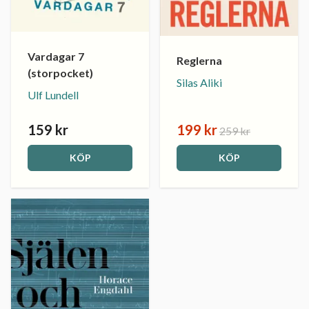
Vardagar 7
Reglerna
(storpocket)
Silas Aliki
Ulf Lundell
159 kr
199 kr
259 kr
KÖP
KÖP