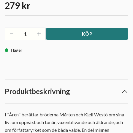
279 kr
KÖP
I lager
Produktbeskrivning
I "Åren" berättar bröderna Mårten och Kjell Westö om sina
liv: om uppväxt och tonår, vuxenblivande och åldrande, och
om författaryrket som de båda valde. En del minnen