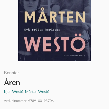
Bonnier
Åren
Kjell Westö, Mårten Westö
Artikelnummer:
9789100193706