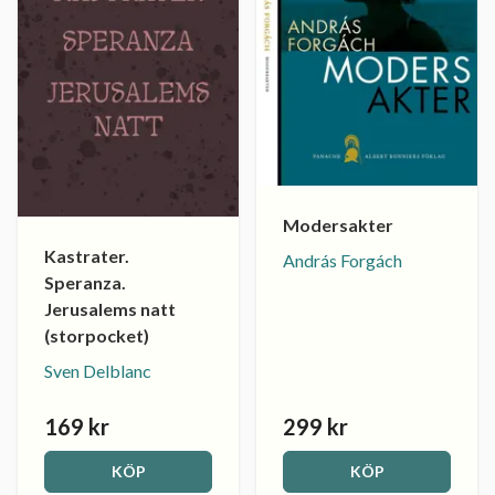
Modersakter
Kastrater.
András Forgách
Speranza.
Jerusalems natt
(storpocket)
Sven Delblanc
169 kr
299 kr
KÖP
KÖP