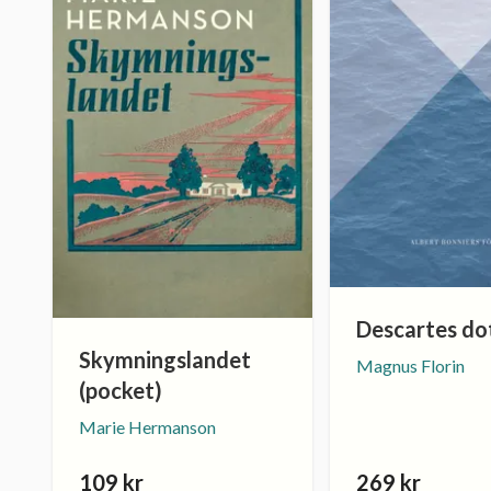
Descartes do
Skymningslandet
Magnus Florin
(pocket)
Marie Hermanson
109 kr
269 kr