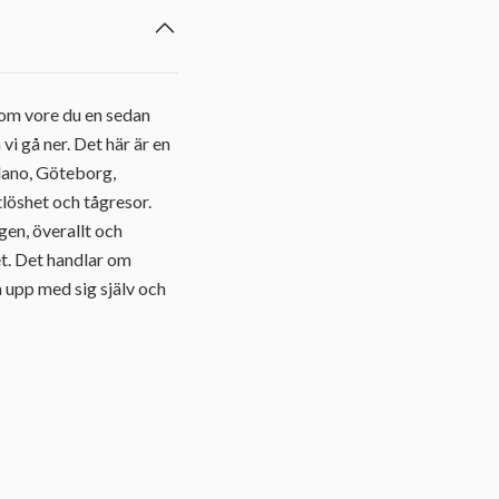
som vore du en sedan
 vi gå ner. Det här är en
ilano, Göteborg,
löshet och tågresor.
en, överallt och
et. Det handlar om
 upp med sig själv och