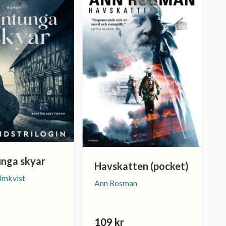
nga skyar
Havskatten (pocket)
lmkvist
Ann Rosman
109 kr