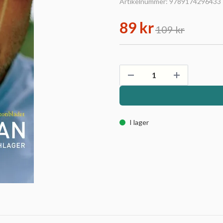
Artikelnummer:
9789174296433
89 kr
109 kr
I lager