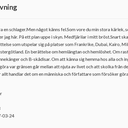
vning
 en schlager.Men något känns fel.Som vore du min stora kärlek, 
r jag här. På ett plan uppe i skyn. Medfjärilar i mitt bröst.Snart ska
telse som utspelar sig på platser som Frankrike, Dubai, Kairo, M
tergötland. En berättelse om hemlängtan och hemlöshet. Om rast
nekänger och B-skådisar. Om att känna sig hemma hos alla och ing
öra var gränsen går mellan att njuta av livet och att skolka från d
allt handlar det om en människa och författare som försöker göra
r
3
7-03-24