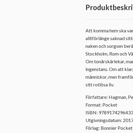
Produktbeskri
Att komma hem ska vara
alltförlänge saknad sitte
naken och sorgsen berät
Stockholm, Rom och Väs
Om tonårskärlekar, man
ingenstans. Om att klarg
människor, men framför 
sitt rotlösa liv.
Författare: Hagman, Pe
Format: Pocket
ISBN: 978917429643
Utgivningsdatum: 201
Förlag: Bonnier Pocket