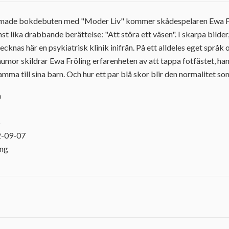
made bokdebuten med "Moder Liv" kommer skådespelaren Ewa Fr
st lika drabbande berättelse: "Att störa ett väsen". I skarpa bilde
tecknas här en psykiatrisk klinik inifrån. På ett alldeles eget språ
humor skildrar Ewa Fröling erfarenheten av att tappa fotfästet, ha
mma till sina barn. Och hur ett par blå skor blir den normalitet som t
a
5
2-09-07
ing