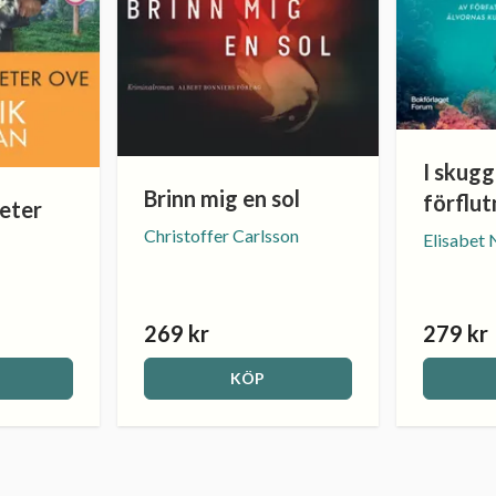
I skugg
Brinn mig en sol
förflut
eter
Christoffer Carlsson
Elisabet
269 kr
279 kr
KÖP