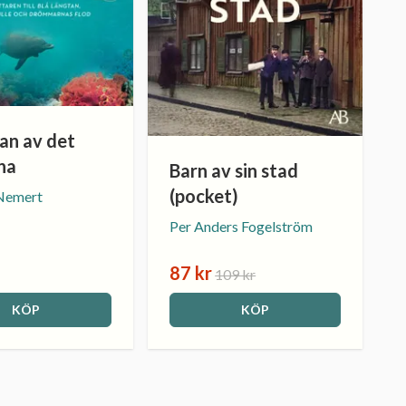
an av det
na
Barn av sin stad
(pocket)
 Nemert
Per Anders Fogelström
87 kr
109 kr
KÖP
KÖP