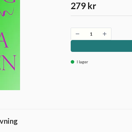
279 kr
I lager
vning