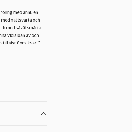
öling med ännu en
r, med nattsvarta och
k och med såväl smärta
mna vid sidan av och
ill sist finns kvar. "