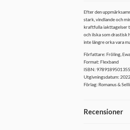
Efter den uppmärksam
stark, vindlande och min
kraftfulla iakttagelser 
och ilska som drastisk 
inte längre orka vara ma
Författare: Fröling, Ew
Format: Flexband
ISBN: 978918950135
Utgivningsdatum: 202
Förlag: Romanus & Sell
Recensioner