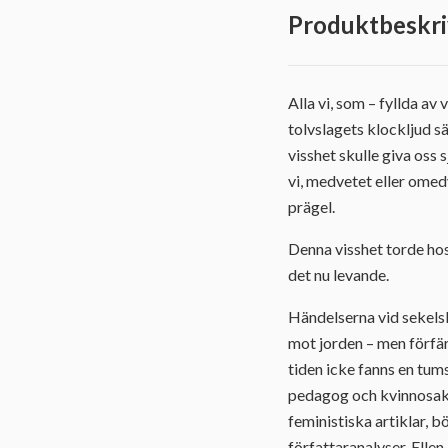
Produktbeskri
Alla vi, som – fyllda a
tolvslagets klockljud s
visshet skulle giva oss 
vi, medvetet eller omed
prägel.
Denna visshet torde hos
det nu levande.
Händelserna vid sekels
mot jorden – men förfär
tiden icke fanns en tum
pedagog och kvinnosaksi
feministiska artiklar, 
författaranalyser. Ellen