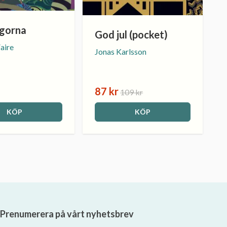
gorna
God jul (pocket)
Faire
Jonas Karlsson
87 kr
109 kr
KÖP
KÖP
Prenumerera på vårt nyhetsbrev