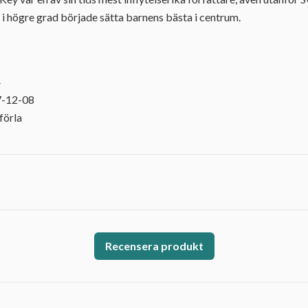
t i högre grad började sätta barnens bästa i centrum.
4
7-12-08
förla
Recensera produkt