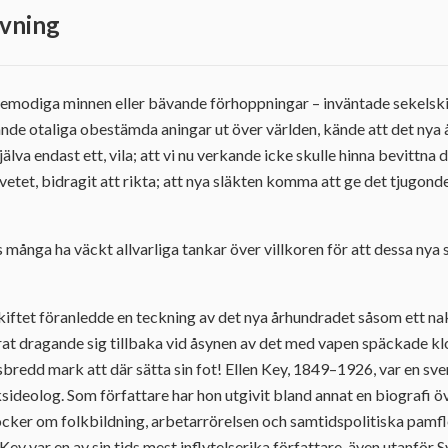
vning
v vemodiga minnen eller bävande förhoppningar – inväntade sekelski
ände otaliga obestämda aningar ut över världen, kände att det ny
själva endast ett, vila; att vi nu verkande icke skulle hinna bevittna
vetet, bidragit att rikta; att nya släkten komma att ge det tjugon
 många ha väckt allvarliga tankar över villkoren för att dessa nya 
kiftet föranledde en teckning av det nya århundradet såsom ett na
at dragande sig tillbaka vid åsynen av det med vapen späckade klot
sbredd mark att där sätta sin fot! Ellen Key, 1849–1926, var en sve
deolog. Som författare har hon utgivit bland annat en biografi över
böcker om folkbildning, arbetarrörelsen och samtidspolitiska pamf
 Key var en av sin tids mest inflytelserika författare, även utanför 