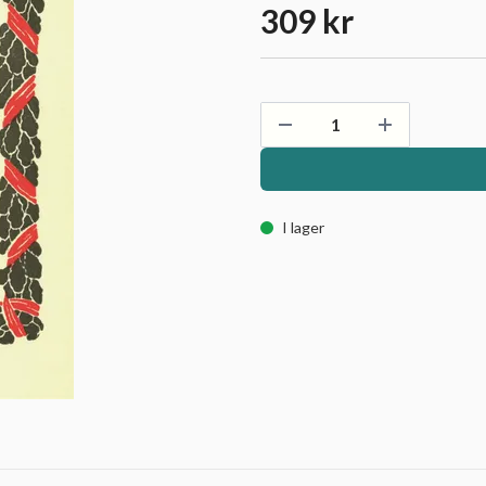
309 kr
I lager