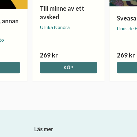
Till minne av ett
avsked
Sveasa
, annan
Ulrika Nandra
Linus de 
to
269 kr
269 kr
KÖP
Läs mer