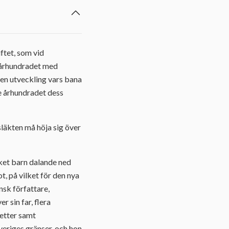
ftet, som vid
a århundradet med
 den utveckling vars bana
de århundradet dess
släkten må höja sig över
ket barn dalande ned
, på vilket för den nya
nsk författare,
 sin far, flera
letter samt
Sveriges gränser, och hon