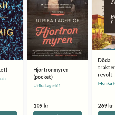
Döda
trakten
ket)
Hjortronmyren
revolt
(pocket)
sah
Monika F
Ulrika Lagerlöf
109 kr
269 kr