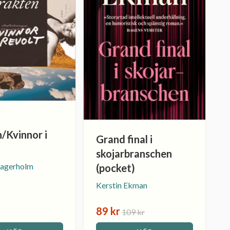
/Kvinnor i
Grand final i
skojarbranschen
agerholm
(pocket)
Kerstin Ekman
89 kr
109 kr