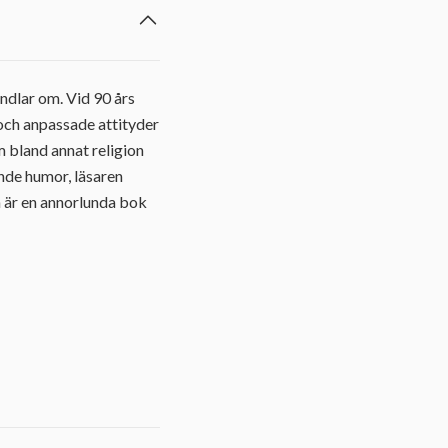
ndlar om. Vid 90 års
 och anpassade attityder
m bland annat religion
ande humor, läsaren
n är en annorlunda bok