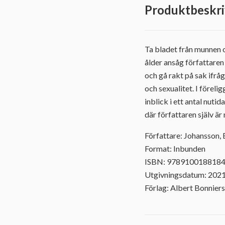
Produktbeskri
Ta bladet från munnen o
ålder ansåg författaren
och gå rakt på sak ifrå
och sexualitet. I föreli
inblick i ett antal nut
där författaren själv är
Författare: Johansson, 
Format: Inbunden
ISBN: 978910018818
Utgivningsdatum: 202
Förlag: Albert Bonniers