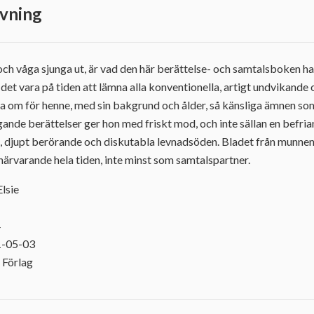
vning
ch våga sjunga ut, är vad den här berättelse- och samtalsboken ha
 det vara på tiden att lämna alla konventionella, artigt undvikande
ga om för henne, med sin bakgrund och ålder, så känsliga ämnen so
ggande berättelser ger hon med friskt mod, och inte sällan en befri
ida, djupt berörande och diskutabla levnadsöden. Bladet från munne
 närvarande hela tiden, inte minst som samtalspartner.
Elsie
4
1-05-03
 Förlag