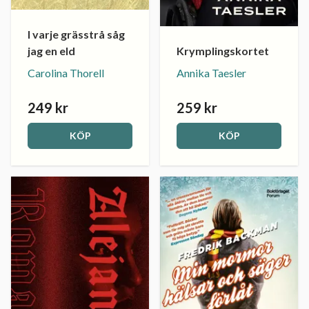
I varje grässtrå såg
Krymplingskortet
jag en eld
Annika Taesler
Carolina Thorell
249 kr
259 kr
KÖP
KÖP