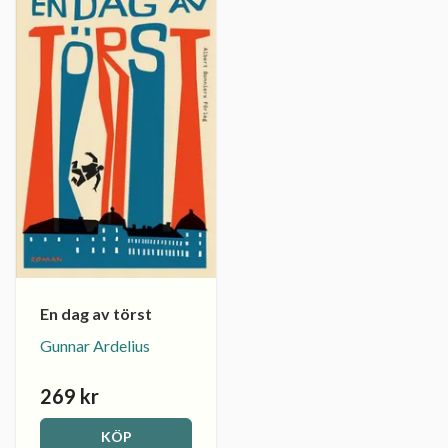
En dag av törst
Gunnar Ardelius
269 kr
KÖP