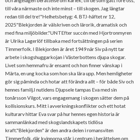
och angelägen berättelse om kärlek; till de som gått före oss,
till våra närmaste och inte minst – till skogen. Jag längtar
redan till del tre!"Helhetsbetyg: 4. BTJ-häftet nr 12,
2025"Blekjorden är välskriven och lärorik, dramatisk och
med fina miljöbilder."UNTEfter succén med Hjortronmyren
är Ulrika Lagerlöf tillbaka med fortsättningen på serien
Timmerfolk. I Blekjorden är året 1949 när Siv på nytt tar
arbete i skogshuggarkojan i Västerbottens djupa skogar.
Livet som hemmafru är ensamt och hon finner vänskap i
Märta, en ung kocka som hon ska lära upp. Men hemligheter
gör sig påminda och hotar att förändra allt – för både Siv och
hennes familj.I nutidens Djupsele tampas Eva med sin
tonårsson Vilgot, vars engagemang i skogen sätter dem på
kollisionskurs. Mitt i avverkningskonflikter och ett hotat
kulturarv hittar Eva svar på hur hennes egen historia är
sammanlänkad med skogslandskapets tidlösa
kraft."Blekjorden" är den andra delen i romansviten
Timmerfolk, där kvinnorna står i centrum i berättelsen om