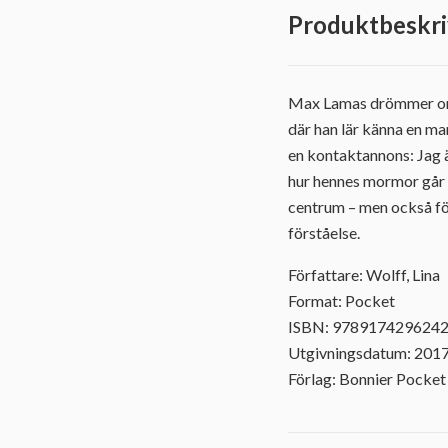
Produktbeskri
Max Lamas drömmer om en
där han lär känna en mar
en kontaktannons: Jag ä
hur hennes mormor går u
centrum – men också fö
förståelse.
Författare: Wolff, Lina
Format: Pocket
ISBN: 978917429624
Utgivningsdatum: 201
Förlag: Bonnier Pocket