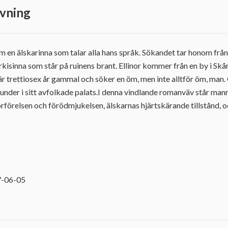
vning
 älskarinna som talar alla hans språk. Sökandet tar honom från S
kisinna som står på ruinens brant. Ellinor kommer från en by i Skån
r trettiosex år gammal och söker en öm, men inte alltför öm, man.
nder i sitt avfolkade palats.I denna vindlande romanväv står mann
rförelsen och förödmjukelsen, älskarnas hjärtskärande tillstånd
2
7-06-05