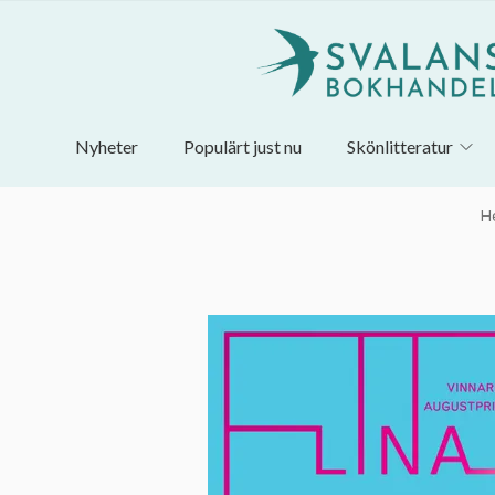
Nyheter
Populärt just nu
Skönlitteratur
H