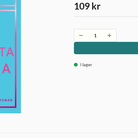
109 kr
I lager