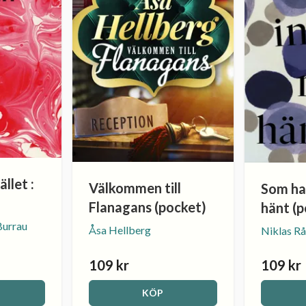
llet :
Välkommen till
Som ha
Flanagans (pocket)
hänt (
Burrau
Åsa Hellberg
Niklas R
109 kr
109 kr
KÖP