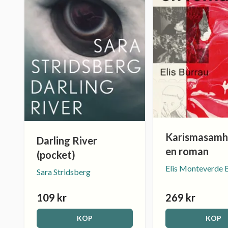
Karismasamhä
Darling River
en roman
(pocket)
Elis Monteverde 
Sara Stridsberg
109 kr
269 kr
KÖP
KÖP