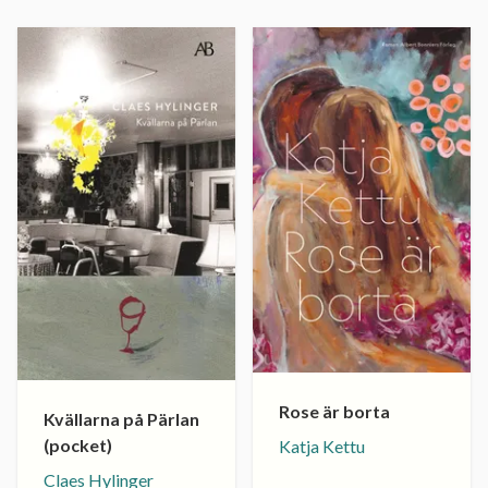
Rose är borta
Kvällarna på Pärlan
(pocket)
Katja Kettu
Claes Hylinger