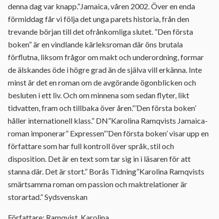
denna dag var knapp.”Jamaica, våren 2002. Över en enda
förmiddag får vi följa det unga parets historia, från den
trevande början till det ofrånkomliga slutet. ”Den första
boken” är en vindlande kärleksroman där öns brutala
förflutna, liksom frågor om makt och underordning, formar
de älskandes öde i högre grad än de själva vill erkänna. Inte
minst är det en roman om de avgörande ögonblicken och
besluten i ett liv. Och om minnena som sedan flyter, likt
tidvatten, fram och tillbaka över åren.”’Den första boken’
håller internationell klass.” DN”Karolina Ramqvists Jamaica-
roman imponerar” Expressen”’Den första boken’ visar upp en
författare som har full kontroll över språk, stil och
disposition. Det är en text som tar sig in i läsaren för att
stanna där. Det är stort.” Borås Tidning”Karolina Ramqvists
smärtsamma roman om passion och maktrelationer är
storartad.” Sydsvenskan
Författare: Ramqvist, Karolina