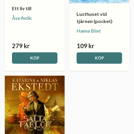
Ett liv till
Lusthuset vid
Åsa Avdic
tjärnen (pocket)
Hanna Blixt
279 kr
109 kr
KÖP
KÖP