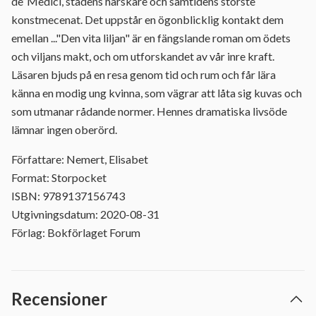
de’ Medici, stadens härskare och samtidens störste
konstmecenat. Det uppstår en ögonblicklig kontakt dem
emellan ..."Den vita liljan" är en fängslande roman om ödets
och viljans makt, och om utforskandet av vår inre kraft.
Läsaren bjuds på en resa genom tid och rum och får lära
känna en modig ung kvinna, som vägrar att låta sig kuvas och
som utmanar rådande normer. Hennes dramatiska livsöde
lämnar ingen oberörd.
Författare: Nemert, Elisabet
Format: Storpocket
ISBN: 9789137156743
Utgivningsdatum: 2020-08-31
Förlag: Bokförlaget Forum
Recensioner