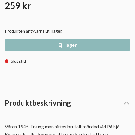
259 kr
Produkten är tyvärr slut i lager.
Ej i lager
Slutsåld
Produktbeskrivning
Våren 1945. En ung man hittas brutalt mördad vid Pålsjö
Kvarn och fallet kommer att påverka den tystlåtne