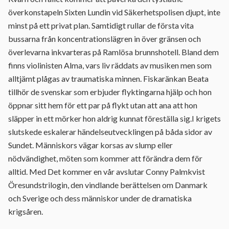
överkonstapeln Sixten Lundin vid Säkerhetspolisen djupt, inte
minst på ett privat plan. Samtidigt rullar de första vita
bussarna från koncentrationslägren in över gränsen och
överlevarna inkvarteras på Ramlösa brunnshotell. Bland dem
finns violinisten Alma, vars liv räddats av musiken men som
alltjämt plågas av traumatiska minnen. Fiskaränkan Beata
tillhör de svenskar som erbjuder flyktingarna hjälp och hon
öppnar sitt hem för ett par på flykt utan att ana att hon
släpper in ett mörker hon aldrig kunnat föreställa sig.I krigets
slutskede eskalerar händelseutvecklingen på båda sidor av
Sundet. Människors vägar korsas av slump eller
nödvändighet, möten som kommer att förändra dem för
alltid. Med Det kommer en vår avslutar Conny Palmkvist
Öresundstrilogin, den vindlande berättelsen om Danmark
och Sverige och dess människor under de dramatiska
krigsåren.