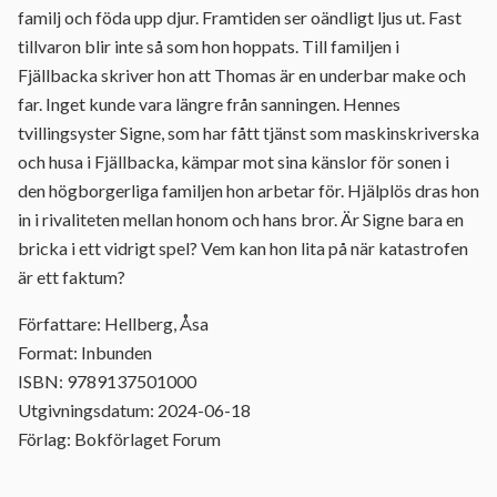
familj och föda upp djur. Framtiden ser oändligt ljus ut. Fast
tillvaron blir inte så som hon hoppats. Till familjen i
Fjällbacka skriver hon att Thomas är en underbar make och
far. Inget kunde vara längre från sanningen. Hennes
tvillingsyster Signe, som har fått tjänst som maskinskriverska
och husa i Fjällbacka, kämpar mot sina känslor för sonen i
den högborgerliga familjen hon arbetar för. Hjälplös dras hon
in i rivaliteten mellan honom och hans bror. Är Signe bara en
bricka i ett vidrigt spel? Vem kan hon lita på när katastrofen
är ett faktum?
Författare: Hellberg, Åsa
Format: Inbunden
ISBN: 9789137501000
Utgivningsdatum: 2024-06-18
Förlag: Bokförlaget Forum