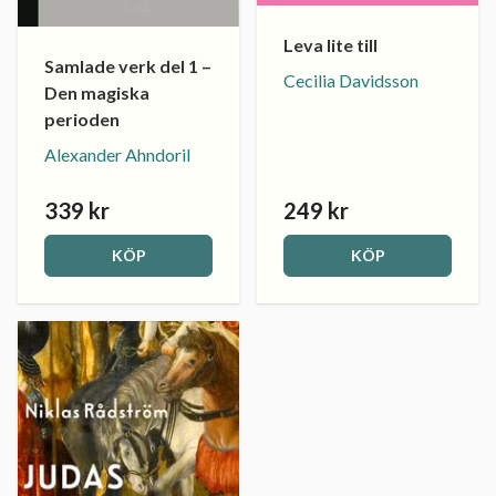
Leva lite till
Samlade verk del 1 –
Cecilia Davidsson
Den magiska
perioden
Alexander Ahndoril
339 kr
249 kr
KÖP
KÖP