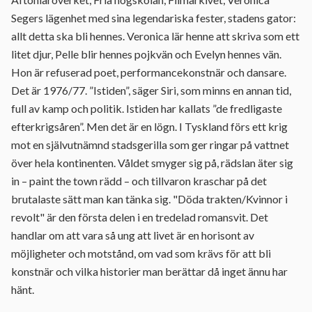
Segers lägenhet med sina legendariska fester, stadens gator:
allt detta ska bli hennes. Veronica lär henne att skriva som ett
litet djur, Pelle blir hennes pojkvän och Evelyn hennes vän.
Hon är refuserad poet, performancekonstnär och dansare.
Det är 1976/77. ”Istiden”, säger Siri, som minns en annan tid,
full av kamp och politik. Istiden har kallats ”de fredligaste
efterkrigsåren”. Men det är en lögn. I Tyskland förs ett krig
mot en självutnämnd stadsgerilla som ger ringar på vattnet
över hela kontinenten. Våldet smyger sig på, rädslan äter sig
in – paint the town rädd – och tillvaron kraschar på det
brutalaste sätt man kan tänka sig. "Döda trakten/Kvinnor i
revolt" är den första delen i en tredelad romansvit. Det
handlar om att vara så ung att livet är en horisont av
möjligheter och motstånd, om vad som krävs för att bli
konstnär och vilka historier man berättar då inget ännu har
hänt.