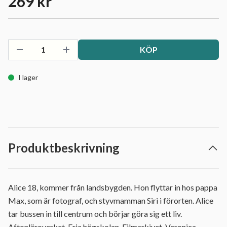
269 kr
KÖP
I lager
Produktbeskrivning
Alice 18, kommer från landsbygden. Hon flyttar in hos pappa
Max, som är fotograf, och styvmamman Siri i förorten. Alice
tar bussen in till centrum och börjar göra sig ett liv.
Aftonläroverket, Fria högskolan, Filmarkivet, Veronica