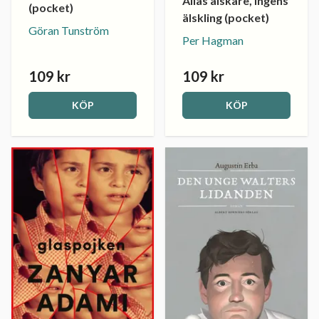
Allas älskare, ingens
(pocket)
älskling (pocket)
Göran Tunström
Per Hagman
109 kr
109 kr
KÖP
KÖP