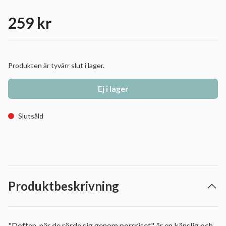
259 kr
Produkten är tyvärr slut i lager.
Ej i lager
Slutsåld
Produktbeskrivning
"Doften, när de rörde sig genom porsriset" är en känslig och