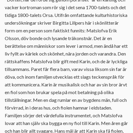
vacker kortroman som rör sig i det sena 1700-talets och det
tidiga 1800-talets Orsa. Utifrån omfattande kulturhistoriska
undersökningar skriver Birgitta Lillpers här i skönlitterär
form om en person som faktiskt funnits: Matslofva Erik
Olsson, döv bonde och lysande träkonstnär. Det är en
berättelse om människor som lever i armod, men ändå har ett
liv fyllt av kärlek och skönhet, nära jorden och varandra. Den
rättskaffens Matslofva blir gift med Karin, och de är lyckliga
tillsammans. Paret får flera barn, varav vissa liksom sin far är
döva, och inom familjen utvecklas ett slags teckenspråk för
att kommunicera. Karin är musikalisk och har av sin bror ärvt
en fiol som hon brukar spela på mot betalning på olika
tillställningar. Men en dag rumlar en av bygdens män, full och
förvirrad, in i deras hus, och fiolen hamnar i eldstaden.
Familjen sörjer det värdefulla instrumentet, och Matslofva
lovar att han själv ska bygga en ny fiol till Karin. Men åren går
och han blir allt svagare. Hans mål är att Karin ska få fiolen,