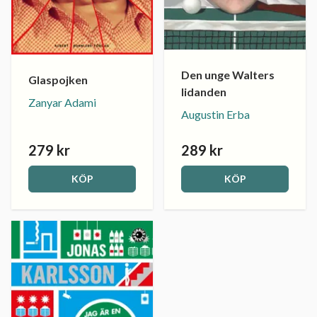
Den unge Walters
Glaspojken
lidanden
Zanyar Adami
Augustin Erba
279 kr
289 kr
KÖP
KÖP