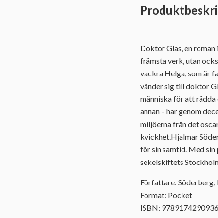
Produktbeskri
Doktor Glas, en roman 
främsta verk, utan ocks
vackra Helga, som är f
vänder sig till doktor G
människa för att rädda 
annan – har genom decen
miljöerna från det osc
kvickhet.Hjalmar Söder
för sin samtid. Med sin
sekelskiftets Stockholm 
Författare: Söderberg,
Format: Pocket
ISBN: 978917429093