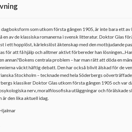
vning
i dagboksform som utkom första gången 1905, är inte bara ett a
å en av de klassiska romanerna i svensk litteratur. Doktor Glas förä
ast i ett hopplöst, kärlekslöst äktenskap med den motbjudande pa
las för att få hjälp och alltmer aktivt förbereder han lösningen...Ha
en annan?Bokens centrala problem – har man rätt att döda en männ
nierna väckt häftig debatt. Den har också blivit älskad för de v
arianska Stockholm – tecknade med hela Söderbergs oöverträffade
bergs klassiker Doktor Glas utkom första gången 1905 och var d
 psykologiska nerv, moralfilosofiska utläggningar och förälskade s
är den lika aktuell idag.
 Hjalmar
6