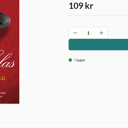
109 kr
I lager