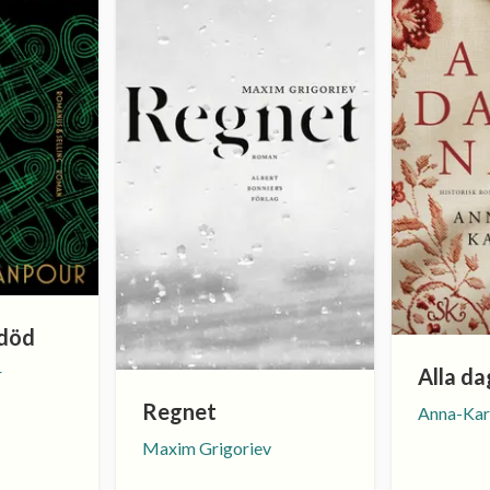
 död
Alla da
r
Regnet
Anna-Kar
Maxim Grigoriev