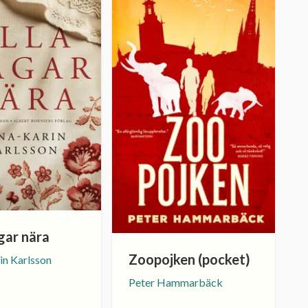
gar nära
Zoopojken (pocket)
in Karlsson
Peter Hammarbäck