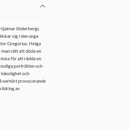
v Hjalmar Söderbergs
lskar sig i den unga
stor Gregorius. Helga
r man rätt att döda en
iska för att rädda en
emodiga porträtten och
 känslighet och
å oerhört provocerande
kildring av