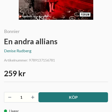
Bonnier
En andra allians
Denise Rudberg
Artikelnummer:
9789137156781
259 kr
KÖP
I lager