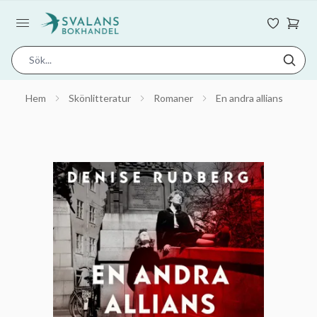
Hem
Skönlitteratur
Romaner
En andra allians