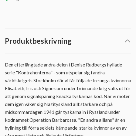
Produktbeskrivning
Den efterlängtade andra delen i Denise Rudbergs hyllade
serie "Kontrahenterna" - som utspelar sig i andra
världskrigets Stockholm där vi får följa de tre unga kvinnorna
Elisabeth, Iris och Signe som under brinnande krig valts ut för
att genom signalspaning knäcka tyskarnas kod. När vi möter
dem igen växer sig Nazityskland allt starkare och på
midsommardagen 1941 går tyskarna in i Ryssland under
kodnamnet Operation Barbarossa. "En andra allians" är en
hyllning till förra seklets kämpande, starka kvinnor av en av
våra mest lästa och älskade författare.