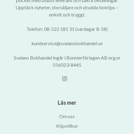
pocket med snabb leverans och säkra betalningar.
Upptäck nyheter, storsäljare och utvalda boktips –
enkelt och tryggt.
Telefon: 08-522 181 31 (vardagar 8-18)
kundservice@svalansbokhandel.se
Svalans Bokhandel ingår i Bonnierförlagen AB org.nr
556023-8445
Läs mer
Om oss
Köpvillkor