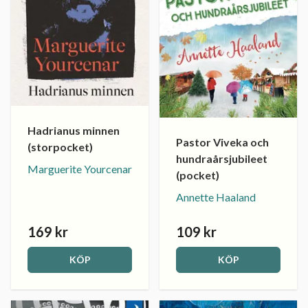
Hadrianus minnen
Pastor Viveka och
(storpocket)
hundraårsjubileet
Marguerite Yourcenar
(pocket)
Annette Haaland
169 kr
109 kr
KÖP
KÖP