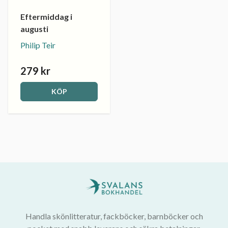
Eftermiddag i
augusti
Philip Teir
279 kr
KÖP
Handla skönlitteratur, fackböcker, barnböcker och