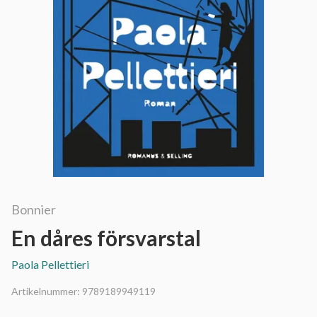
Bonnier
En dåres försvarstal
Paola Pellettieri
Artikelnummer:
9789189949119