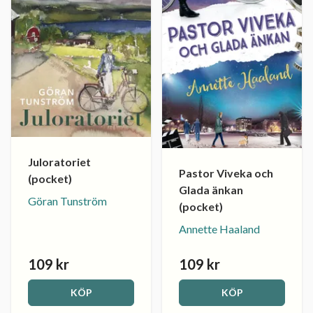
Juloratoriet
Pastor Viveka och
(pocket)
Glada änkan
Göran Tunström
(pocket)
Annette Haaland
109 kr
109 kr
KÖP
KÖP