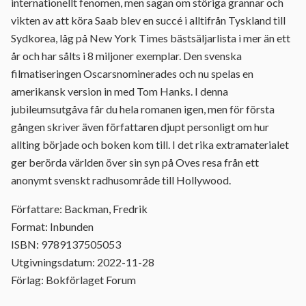
internationellt fenomen, men sagan om störiga grannar och
vikten av att köra Saab blev en succé i alltifrån Tyskland till
Sydkorea, låg på New York Times bästsäljarlista i mer än ett
år och har sålts i 8 miljoner exemplar. Den svenska
filmatiseringen Oscarsnominerades och nu spelas en
amerikansk version in med Tom Hanks. I denna
jubileumsutgåva får du hela romanen igen, men för första
gången skriver även författaren djupt personligt om hur
allting började och boken kom till. I det rika extramaterialet
ger berörda världen över sin syn på Oves resa från ett
anonymt svenskt radhusområde till Hollywood.
Författare: Backman, Fredrik
Format: Inbunden
ISBN: 9789137505053
Utgivningsdatum: 2022-11-28
Förlag: Bokförlaget Forum