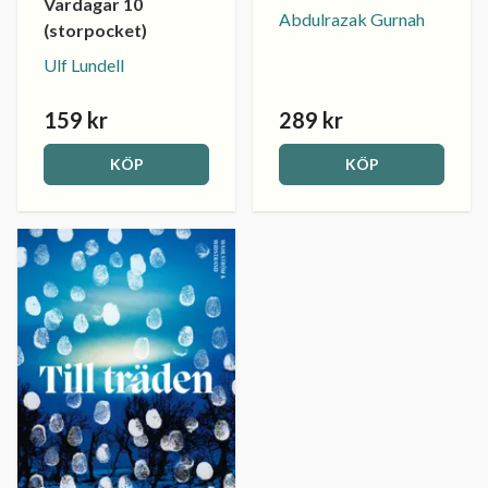
Vardagar 10
Abdulrazak Gurnah
(storpocket)
Ulf Lundell
159 kr
289 kr
KÖP
KÖP