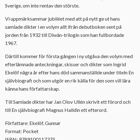
Sverige, om inte rentav den störste.
Vi uppmärksammar jubiléet med att på nytt ge ut hans
samlade dikter i en volym allt ifrån debutboken sent på
jorden från 1932 till Dîwân-trilogin som han fullbordade
1967.
Därtill kommer för första gången i ny utgåva den volym med
efterlämnade anteckningar, skisser och dikter som Ingrid
Ekelöf några år efter hans död sammanställde under titeln En
självbiografi och som utgör en rik källa för den som vill lära
känna hans författarskap.
Till Samlade dikter har Jan Olov Ullén skrivit ett förord och
till En självbiografi Magnus Halldin ett efterord.
Författare: Ekelöf, Gunnar
Format: Pocket
ISBN: 9789100117375