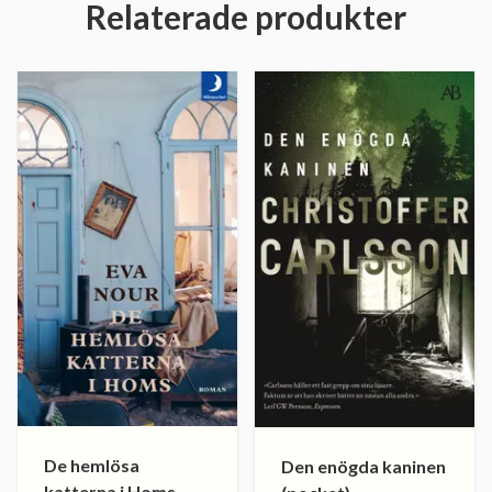
Relaterade produkter
De hemlösa
Den enögda kaninen
katterna i Homs