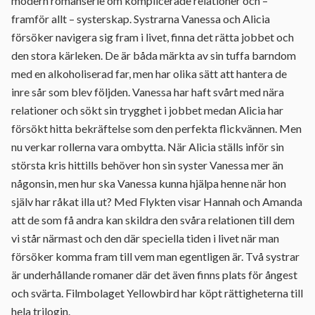
modern romanserie om komplicerade relationer och –
framför allt – systerskap. Systrarna Vanessa och Alicia
försöker navigera sig fram i livet, finna det rätta jobbet och
den stora kärleken. De är båda märkta av sin tuffa barndom
med en alkoholiserad far, men har olika sätt att hantera de
inre sår som blev följden. Vanessa har haft svårt med nära
relationer och sökt sin trygghet i jobbet medan Alicia har
försökt hitta bekräftelse som den perfekta flickvännen. Men
nu verkar rollerna vara ombytta. När Alicia ställs inför sin
största kris hittills behöver hon sin syster Vanessa mer än
någonsin, men hur ska Vanessa kunna hjälpa henne när hon
själv har råkat illa ut? Med Flykten visar Hannah och Amanda
att de som få andra kan skildra den svåra relationen till dem
vi står närmast och den där speciella tiden i livet när man
försöker komma fram till vem man egentligen är. Två systrar
är underhållande romaner där det även finns plats för ångest
och svärta. Filmbolaget Yellowbird har köpt rättigheterna till
hela trilogin.