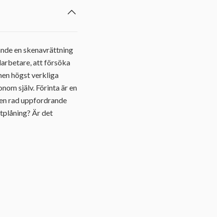
llande en skenavrättning
arbetare, att försöka
men högst verkliga
onom själv. Förinta är en
n en rad uppfordrande
tplåning? Är det