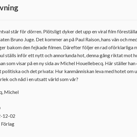
vning
ntval står för dörren. Plötsligt dyker det upp en viral film förestä
daten Bruno Juge. Det kommer an på Paul Raison, hans vän och med
gger bakom den fejkade filmen. Därefter följer en rad oförklarliga 
ul ställs inför ett nytt och annorlunda hot, denna gång riktat mot h
man som visar på en ny sida av Michel Houellebecq. Här ställer ha
t politiska och det privata: Hur kanmänniskan leva med hotet om u
ärlek och nåd i en utsatt värld som vår?
q, Michel
0
2-12-02
 Förlag