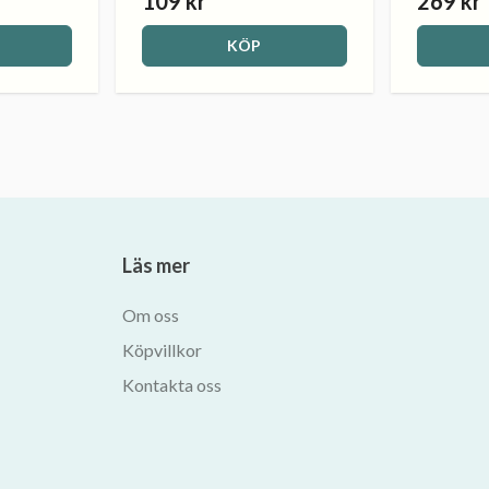
109 kr
269 kr
KÖP
Läs mer
Om oss
Köpvillkor
Kontakta oss