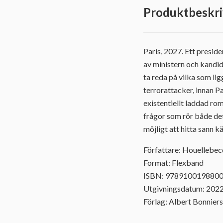
Produktbeskri
Paris, 2027. Ett preside
av ministern och kandi
ta reda på vilka som li
terrorattacker, innan Pa
existentiellt laddad ro
frågor som rör både de
möjligt att hitta sann k
Författare: Houellebec
Format: Flexband
ISBN: 978910019880
Utgivningsdatum: 202
Förlag: Albert Bonniers