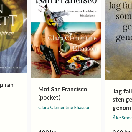
piran
Mot San Francisco
Jag fal
(pocket)
sten g
genom 
Clara Clementine Eliasson
Åke Sme