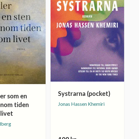
Systrarna (pocket)
ler som en
enom tiden
Jonas Hassen Khemiri
livet
dberg