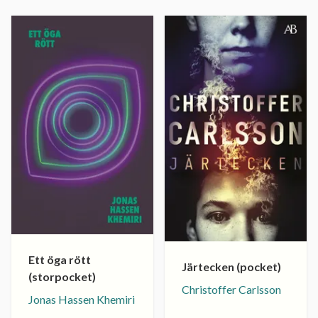
Ett öga rött
Järtecken (pocket)
(storpocket)
Christoffer Carlsson
Jonas Hassen Khemiri