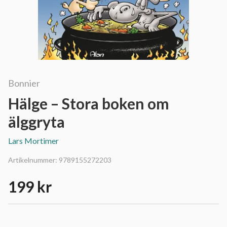
Bonnier
Hälge – Stora boken om
älggryta
Lars Mortimer
Artikelnummer:
9789155272203
199 kr