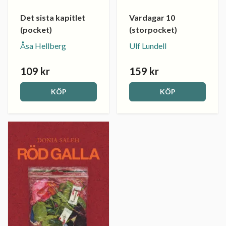
Det sista kapitlet
Vardagar 10
(pocket)
(storpocket)
Åsa Hellberg
Ulf Lundell
109 kr
159 kr
KÖP
KÖP