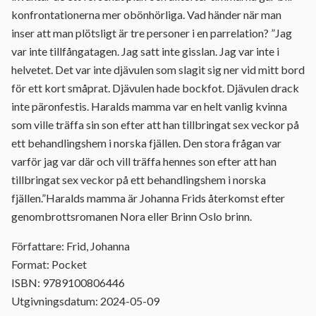
konfrontationerna mer obönhörliga. Vad händer när man
inser att man plötsligt är tre personer i en parrelation? ”Jag
var inte tillfångatagen. Jag satt inte gisslan. Jag var inte i
helvetet. Det var inte djävulen som slagit sig ner vid mitt bord
för ett kort småprat. Djävulen hade bockfot. Djävulen drack
inte päronfestis. Haralds mamma var en helt vanlig kvinna
som ville träffa sin son efter att han tillbringat sex veckor på
ett behandlingshem i norska fjällen. Den stora frågan var
varför jag var där och vill träffa hennes son efter att han
tillbringat sex veckor på ett behandlingshem i norska
fjällen.”Haralds mamma är Johanna Frids återkomst efter
genombrottsromanen Nora eller Brinn Oslo brinn.
Författare: Frid, Johanna
Format: Pocket
ISBN: 9789100806446
Utgivningsdatum: 2024-05-09