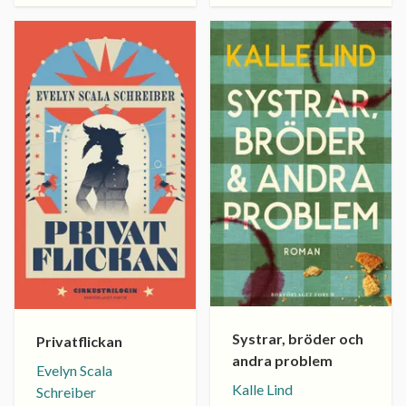
Systrar, bröder och
Privatflickan
andra problem
Evelyn Scala
Kalle Lind
Schreiber