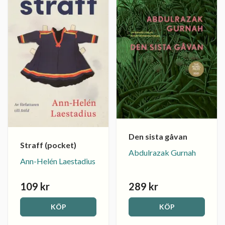
Den sista gåvan
Straff (pocket)
Abdulrazak Gurnah
Ann-Helén Laestadius
109 kr
289 kr
KÖP
KÖP