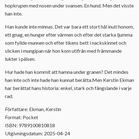
hopkrupen med nosen under svansen. En hund. Men det visste
han inte.
Han kunde inte minnas. Det var bara ett stort hål inuti honom,
ett gnag, en hunger efter värmen och efter det starka ljumma
som fyllde munnen och efter tikens bett i nackskinnet och
slicken i mungipan när hon kom utifrån med främmande
lukter i pälsen.
Hur hade han kommit att hamna under granen? Det mindes
han inte och inte hade han kunnat berätta.Men Kerstin Ekman
har berättat hans historia: enkel, stark och fängslande i varje
rad.
Författare: Ekman, Kerstin
Format: Pocket
ISBN: 9789100810818
Utgivningsdatum: 2025-04-24