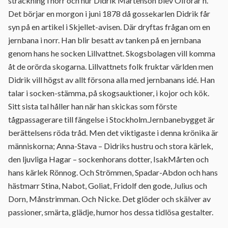
sträckning i norr och hur Didrik Mårtenson blev Olförar’n.
Det börjar en morgon i juni 1878 då gossekarlen Didrik får
syn på en artikel i Skjellet-avisen. Där dryftas frågan om en
jernbana i norr. Han blir besatt av tanken på en jernbana
genom hans he socken Lillvattnet. Skogsbolagen vill komma
åt de orörda skogarna. Lillvattnets folk fruktar världen men
Didrik vill högst av allt försona alla med jernbanans idé. Han
talar i socken-stämma, på skogsauktioner, i kojor och kök.
Sitt sista tal håller han när han skickas som förste
tågpassagerare till fängelse i Stockholm.Jernbanebygget är
berättelsens röda tråd. Men det viktigaste i denna krönika är
människorna; Anna-Stava – Didriks hustru och stora kärlek,
den ljuvliga Hagar – sockenhorans dotter, IsakMårten och
hans kärlek Rönnog. Och Strömmen, Spadar-Abdon och hans
hästmarr Stina, Nabot, Goliat, Fridolf den gode, Julius och
Dorn, Månstrimman. Och Nicke. Det glöder och skälver av
passioner, smärta, glädje, humor hos dessa tidlösa gestalter.