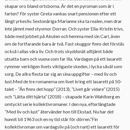
skapar oro bland ortsborna. Är det en pyroman som är i
farten? För syster Greta vankas snart pensionen efter ett
långt yrkesliv. Sextonåriga Marianne ska ta realen, men drar
inte jämnt med styvmor Dorran. Och syster Ella-Kristin trivs,
både med jobbet på Akuten och hemma med sin Carl, även
om de fortfarande bara är två. Fast skuggor finns det förstås
också i allas våra liv. Och trots skyddsnät alltjämt både
utsatta barn och vuxna som far illa. Vardagen på ett lasarett
rymmer verkligen livets viktigaste skeden, i lycka såväl som
sorg. De allra flesta tar sig an sina uppgifter – med liv och
lust.Med de tre romanerna om livet kring ett lasarett på 50-
talet – ”Än finns det hopp” (2013), ”Livet går vidare” (2015)
och ”Lätta ditt hjärta” (2018) – skapade Karin Wahlberg en
omtyckt serie kollektivromaner. I den nya, efterlängtade
”Med liv och lust” återvänder hon till Ekstad. Nu har det
hunnit bli 1963 och en ny tid står för dörren.”Fin
kollektivroman om vardagsliv på (och runt) ett lasarett för