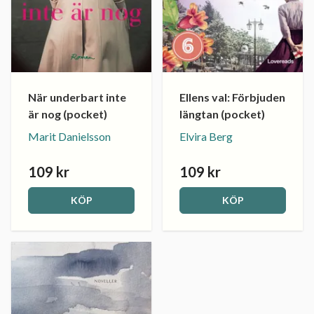
När underbart inte
Ellens val: Förbjuden
är nog (pocket)
längtan (pocket)
Marit Danielsson
Elvira Berg
109 kr
109 kr
KÖP
KÖP