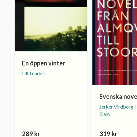
En öppen vinter
Ulf Lundell
Svenska nove
Jerker Virdborg, 
Elam
289 kr
319 kr