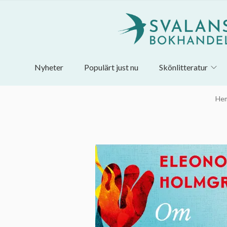
Nyheter
Populärt just nu
Skönlitteratur
He