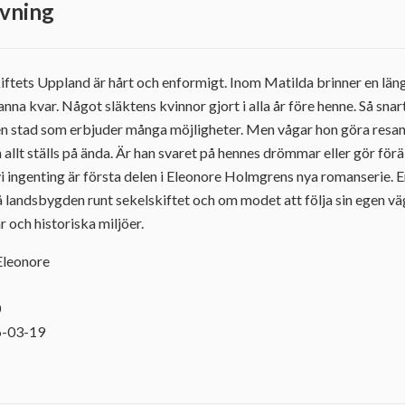
vning
kiftets Uppland är hårt och enformigt. Inom Matilda brinner en län
anna kvar. Något släktens kvinnor gjort i alla år före henne. Så snart
, en stad som erbjuder många möjligheter. Men vågar hon göra resan
h allt ställs på ända. Är han svaret på hennes drömmar eller gör för
ingenting är första delen i Eleonore Holmgrens nya romanserie. E
å landsbygden runt sekelskiftet och om modet att följa sin egen väg
 och historiska miljöer.
Eleonore
0
6-03-19