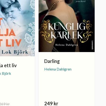
Darling
a ett liv
Helena Dahlgren
k Björk
249 kr
269 kr