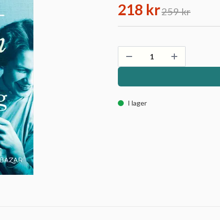
218 kr
259 kr
I lager