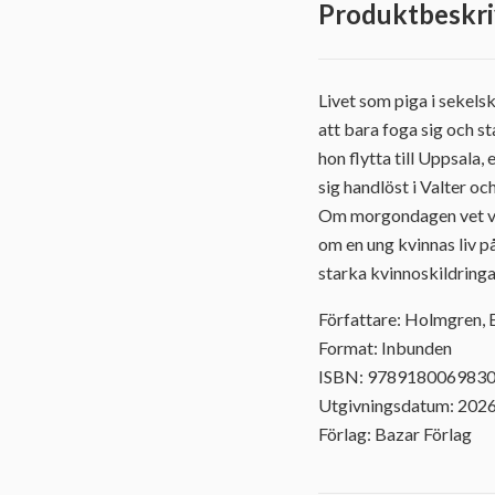
Produktbeskri
Livet som piga i sekels
att bara foga sig och st
hon flytta till Uppsala
sig handlöst i Valter oc
Om morgondagen vet vi 
om en ung kvinnas liv p
starka kvinnoskildringar
Författare: Holmgren, 
Format: Inbunden
ISBN: 978918006983
Utgivningsdatum: 202
Förlag: Bazar Förlag