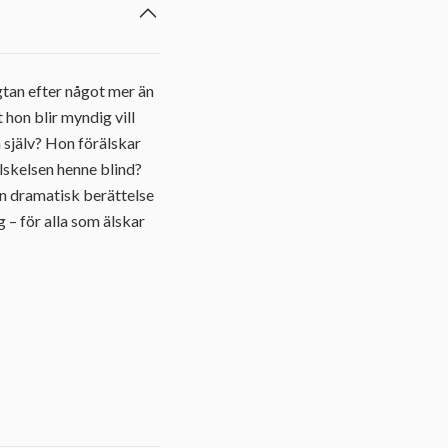
gtan efter något mer än
 hon blir myndig vill
 själv? Hon förälskar
älskelsen henne blind?
n dramatisk berättelse
 – för alla som älskar