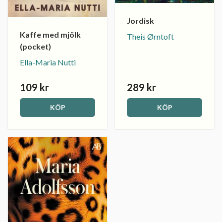
Jordisk
Kaffe med mjölk
Theis Ørntoft
(pocket)
Ella-Maria Nutti
109 kr
289 kr
KÖP
KÖP