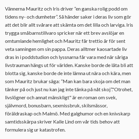
Vännerna Mauritz och Iris driver ”en ganska rolig podd om
tidens ny- och dumheter”. Så händer saker i deras liv som gör
att det blir allt svårare att skämta om det lilla och larviga. Iris
trygga småbarnstillvaro spricker när ett brev avslöjar en
omtumlande hemlighet och Mauritz får trettio år för sent
veta sanningen om sin pappa. Deras alltmer kaosartade liv
dras in i poddstudion och lyssnarna får vara med när såriga
livstrauman hängs ut för världen. Kanske borde de låta bli att
blotta sig, kanske borde de inte lämna ut nära och kära, men
som Mauritz brukar säga: ”Man kan bara skoja om det man
tänker på och just nu kan jag inte tänka på nåt skoj”."Otrohet,
livslögner och annat mänskligt" är en roman om svek,
självmord, bonusbarn, sexmissbruk, skilsmässor,
föräldraskap och Malmö. Med galghumor och en knivskarp
samtidsskärpa skriver Kalle Lind om vår tids behov att
formulera sig ur katastrofen.