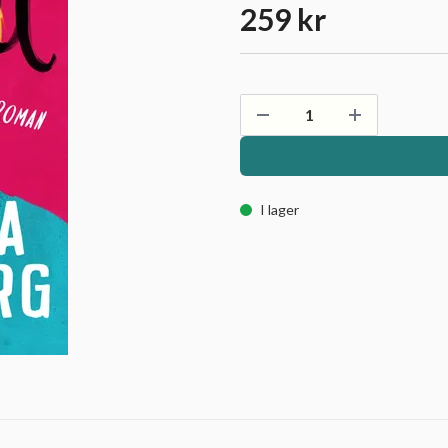
259 kr
I lager