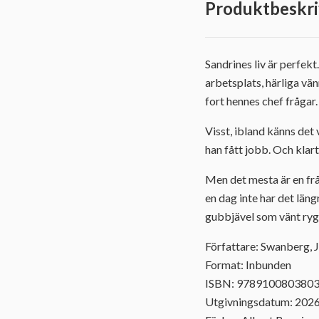
Produktbeskri
Sandrines liv är perfek
arbetsplats, härliga vän
fort hennes chef frågar.
Visst, ibland känns det 
han fått jobb. Och klart
Men det mesta är en frå
en dag inte har det läng
gubbjävel som vänt ryg
Författare: Swanberg, 
Format: Inbunden
ISBN: 978910080380
Utgivningsdatum: 202