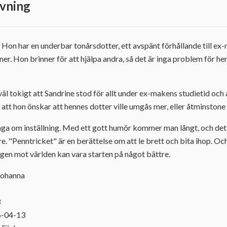
vning
t. Hon har en underbar tonårsdotter, ett avspänt förhållande till e
ner. Hon brinner för att hjälpa andra, så det är inga problem för he
väl tokigt att Sandrine stod för allt under ex-makens studietid och a
 att hon önskar att hennes dotter ville umgås mer, eller åtminstone 
ga om inställning. Med ett gott humör kommer man långt, och det h
re. "Penntricket" är en berättelse om att le brett och bita ihop. Oc
gen mot världen kan vara starten på något bättre.
Johanna
3
6-04-13