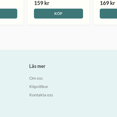
159 kr
169 kr
KÖP
Läs mer
Om oss
Köpvillkor
Kontakta oss