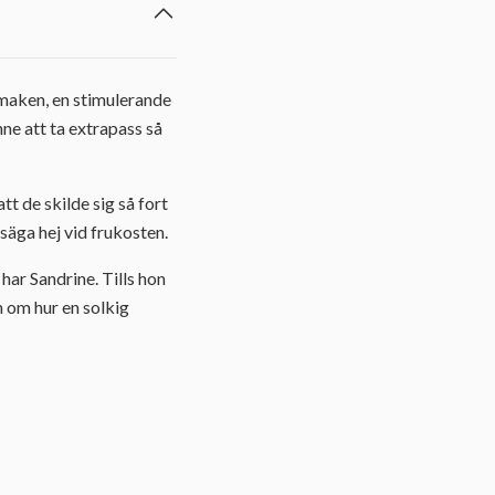
x-maken, en stimulerande
nne att ta extrapass så
tt de skilde sig så fort
säga hej vid frukosten.
ar Sandrine. Tills hon
h om hur en solkig