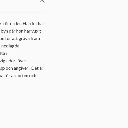
, för ordet. Harriet har
 byn där hon har vuxit
hon för att gräva fram
en nedlagda
ta i
vigsidor: över
pp och angiveri. Det är
a för att orten och