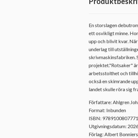
Produktbeskri
En storslagen debutroma
ett osvikligt minne. Ho
upp och blivit kvar. När
underlag till utställnin
skrivmaskinsfabriken. S
projektet."Rotsaker" är
arbetsstolthet och till
också en skimrande upp
landet skulle röra sig f
Författare: Ahlgren Jo
Format: Inbunden
ISBN: 978910080777
Utgivningsdatum: 202
Förlag: Albert Bonniers