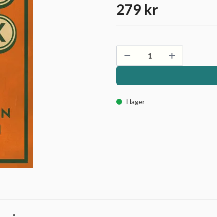
279 kr
I lager