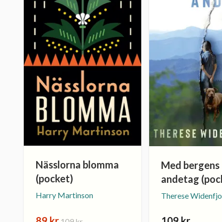
Nässlorna blomma
Med bergens
(pocket)
andetag (poc
Harry Martinson
Therese Widenfjo
89 kr
109 kr
109 kr