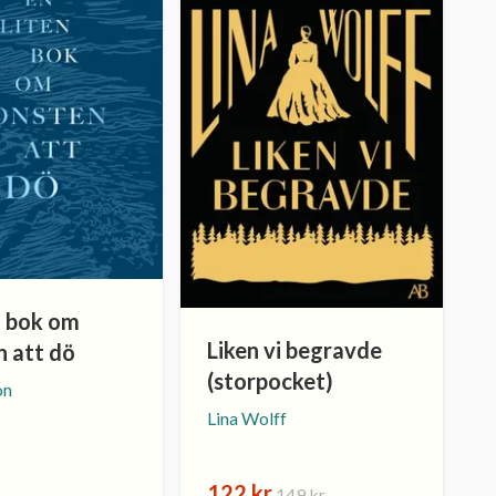
n bok om
Liken vi begravde
n att dö
(storpocket)
on
Lina Wolff
122 kr
149 kr