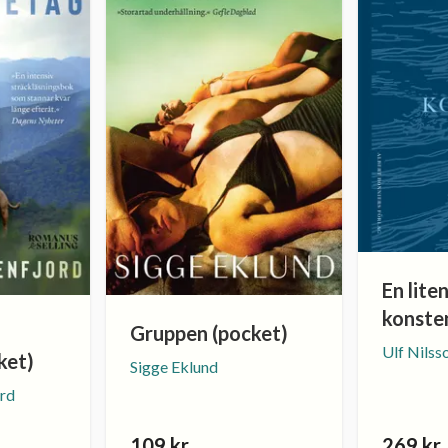
En lite
konste
Gruppen (pocket)
Ulf Nilss
ket)
Sigge Eklund
rd
109 kr
269 kr