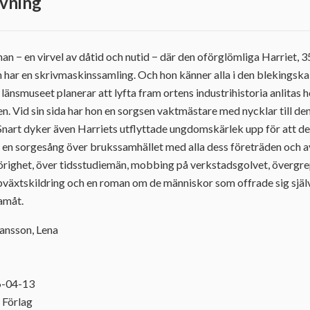
vning
n − en virvel av dåtid och nutid − där den oförglömliga Harriet, 35
n har en skrivmaskinssamling. Och hon känner alla i den blekingska
 länsmuseet planerar att lyfta fram ortens industrihistoria anlitas 
gen. Vid sin sida har hon en sorgsen vaktmästare med nycklar till d
nart dyker även Harriets utflyttade ungdomskärlek upp för att del
 en sorgesång över brukssamhället med alla dess företräden och a
hörighet, över tidsstudiemän, mobbing på verkstadsgolvet, övergre
växtskildring och en roman om de människor som offrade sig själv
ramåt.
hansson, Lena
1
6-04-13
 Förlag