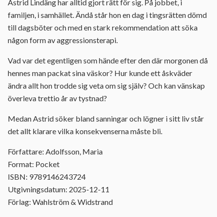
Astrid Lindäng har alltid gjort rätt för sig. På jobbet, i
familjen, i samhället. Ändå står hon en dag i tingsrätten dömd
till dagsböter och med en stark rekommendation att söka
någon form av aggressionsterapi.
Vad var det egentligen som hände efter den där morgonen då
hennes man packat sina väskor? Hur kunde ett åskväder
ändra allt hon trodde sig veta om sig själv? Och kan vänskap
överleva trettio år av tystnad?
Medan Astrid söker bland sanningar och lögner i sitt liv står
det allt klarare vilka konsekvenserna måste bli.
Författare: Adolfsson, Maria
Format: Pocket
ISBN: 9789146243724
Utgivningsdatum: 2025-12-11
Förlag: Wahlström & Widstrand