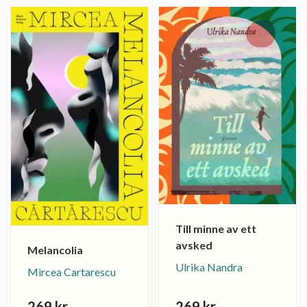
Till minne av ett
avsked
Melancolia
Ulrika Nandra
Mircea Cartarescu
269 kr
269 kr